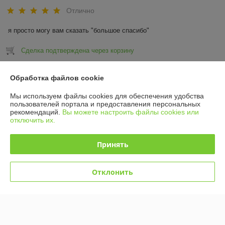
Отлично
я просто могу вам сказать "большое спасибо"
Сделка подтверждена через корзину
Показать все отзывы
Обработка файлов cookie
Мы используем файлы cookies для обеспечения удобства
пользователей портала и предоставления персональных
О нас
рекомендаций.
Вы можете настроить файлы cookies или
отключить их.
Контакты
Принять
Доставка и оплата
Отклонить
График работы
Полная версия сайта