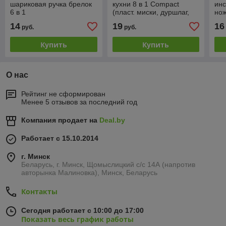
шариковая ручка брелок
кухни 8 в 1 Compact
инс
6 в 1
(пласт. миски, дуршлаг,
нож
ложки) арт. MG33-09
14
19
16
руб.
руб.
Купить
Купить
О нас
Рейтинг не сформирован
Менее 5 отзывов за последний год
Компания продает на
Deal.by
Работает с 15.10.2014
г. Минск
Беларусь, г. Минск, Щомыслицкий с/с 14А (напротив
авторынка Малиновка), Минск, Беларусь
Контакты
Сегодня работает с 10:00 до 17:00
Показать весь график работы