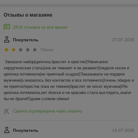
Отзывы о магазине
2818 отзывов за всё время
Покупатель
27.07.2026
Плохо
Заказали набор(цепочка,браслет и крестик)!Написанно 
хирургическая сталь(она не темнеет и не ржавеет)!неделя носки и 
цепочка потемнела(не приятный осадок)!Заказывали на подарок 
мужчине(а оказалось без контактов и все потемнело)!очень обидно и 
не приятно!крестик пока не темнее(браслет не носит мужчина)!Но 
цепочка потемнела,нет блеска и не красиво стала выглядеть,знали 
бы-не брали!Одним словом обман!
Сделка подтверждена через корзину
Покупатель
16.07.2026