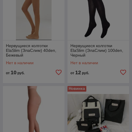
Нервущиеся колготки
Нервущиеся колготки
ElaSlim (ЭлаСлим) 40den,
ElaSlim (ЭлаСлим) 100den,
Бежевый
Черный
Нет в наличии
Нет в наличии
10
12
от
руб.
от
руб.
Новинка