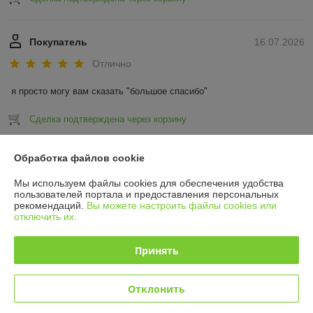
Покупатель
16.07.2026
Отлично
я просто могу вам сказать "большое спасибо"
Сделка подтверждена через корзину
Показать все отзывы
Обработка файлов cookie
Мы используем файлы cookies для обеспечения удобства
пользователей портала и предоставления персональных
О нас
рекомендаций.
Вы можете настроить файлы cookies или
отключить их.
Контакты
Принять
Доставка и оплата
Отклонить
График работы