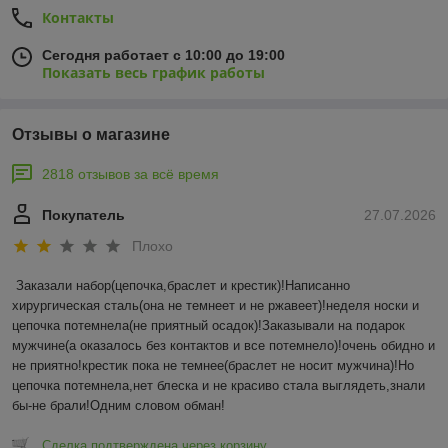
Контакты
Сегодня работает с 10:00 до 19:00
Показать весь график работы
Отзывы о магазине
2818 отзывов за всё время
Покупатель
27.07.2026
Плохо
Заказали набор(цепочка,браслет и крестик)!Написанно 
хирургическая сталь(она не темнеет и не ржавеет)!неделя носки и 
цепочка потемнела(не приятный осадок)!Заказывали на подарок 
мужчине(а оказалось без контактов и все потемнело)!очень обидно и 
не приятно!крестик пока не темнее(браслет не носит мужчина)!Но 
цепочка потемнела,нет блеска и не красиво стала выглядеть,знали 
бы-не брали!Одним словом обман!
Сделка подтверждена через корзину