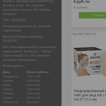
6
руб.
/м
Номер в Торговом реестре/Реестре
бытовых услуг: Не подлежит
В наличии
занесению в реестр, Республика
Беларусь
Купить
УНП: 192973623
Регистрационный орган: Минский
горисполком
BBT 0092-93
Дата регистрации компании:
25.09.2017
Местонахождение книги замечаний и
предложений: Беларусь, г. Минск,
Щомыслицкий с/с 14А (напротив
авторынка Малиновка)
Режим работы:
День
Время работы
Понедельник
10:00-19:00
Вторник
10:00-19:00
Среда
10:00-19:00
Четверг
10:00-19:00
Перфорированный 
Пятница
10:00-19:00
тейп для лица BB 
Суббота
10:00-17:00
FACE™ (7.5 см)
Воскресенье
Выходной