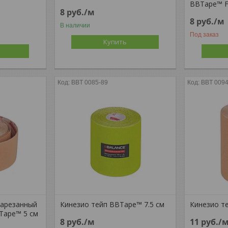
BBTape™ 
8
руб.
/м
8
руб.
/м
В наличии
Под заказ
Купить
BBT 0085-89
BBT 0094
нарезанный
Кинезио тейп BBTape™ 7.5 см
Кинезио т
BTape™ 5 см
8
руб.
/м
11
руб.
/