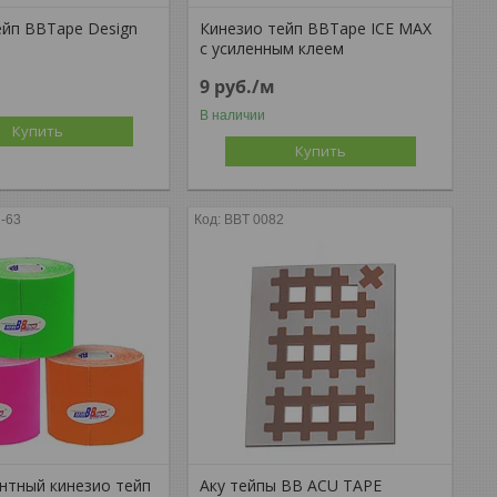
ейп BBTape Design
Кинезио тейп BBTape ICE MAX
c усиленным клеем
9
руб.
/м
В наличии
Купить
Купить
-63
BBT 0082
нтный кинезио тейп
Аку тейпы BB ACU TAPE