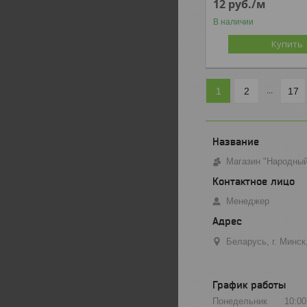
12
руб.
/м
В наличии
Купить
1
2
17
...
Магазин "Народны
Менеджер
Беларусь, г. Минс
График работы
Понедельник
10:00