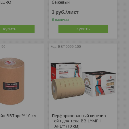
FLURO
бежевый
3
руб.
/лист
В наличии
Купить
Купить
-96
BBT 0099-100
ейп BBTape™ 10 см
Перфорированный кинезио
тейп для тела BB LYMPH
м
TAPE™ (10 см)