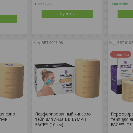
В наличии
В наличии
Купить
BBT 0097-98
BBT 0102
Новинка
кинезио
Перфорированный кинезио
Перфориро
LYMPH
тейп для лица BB LYMPH
тейп для 
FACE™ (10 см)
FACE™ ICE 