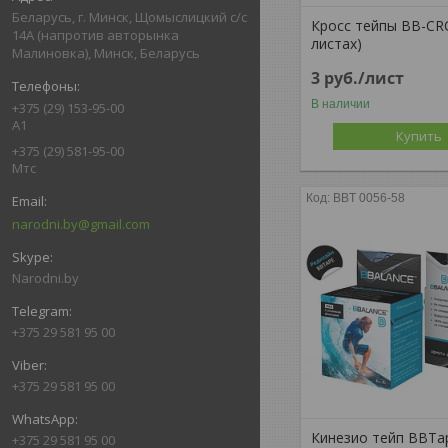
Беларусь, г. Минск, Щомыслицкий с/с
Кросс тейпы BB-CR
14А (напротив авторынка
листах)
Малиновка), Минск, Беларусь
3
руб.
/лист
В наличии
+375 (29) 153-95-00
А1
Купить
+375 (29) 581-95-00
Мтс
BBT 0056-58
narodni.by@gmail.com
Narodni.by
+375 29 581 95 00
+375 29 581 95 00
Кинезио тейп BBTa
+375 29 581 95 00