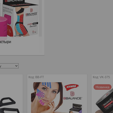
астыри
BB-FT
VK-375
Новинка