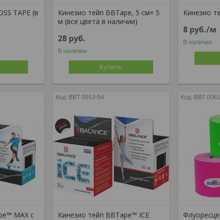
OSS TAPE (в
Кинезио тейп BBTape, 5 см× 5
Кинезио т
м (все цвета в наличии)
8
руб.
/м
28
руб.
В наличии
В наличии
Купить
BBT 0053-54
BBT 0061
pe™ МАХ c
Кинезио тейп BBTape™ ICE
Флуоресце