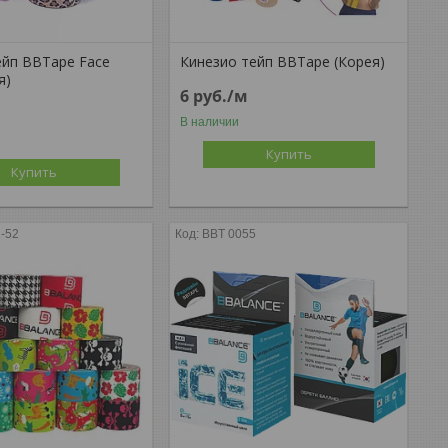
ейп BBTape Face
Кинезио тейп BBTape (Корея)
я)
6
руб.
/м
В наличии
Купить
Купить
-52
BBT 0055