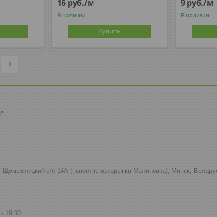
16
руб.
/м
9
руб.
/м
В наличии
В наличии
Купить
й"
к, Щомыслицкий с/с 14А (напротив авторынка Малиновка), Минск, Белару
19:00