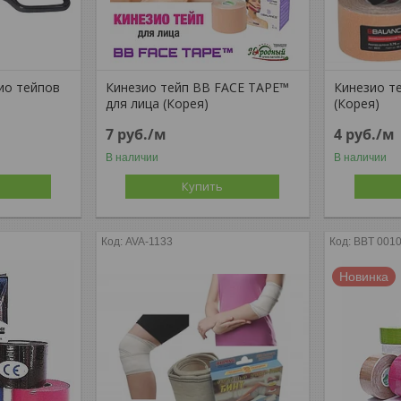
ио тейпов
Кинезио тейп BB FACE TAPE™
Кинезио т
для лица (Корея)
(Корея)
7
руб.
/м
4
руб.
/м
В наличии
В наличии
Купить
AVA-1133
BBT 0010
Новинка