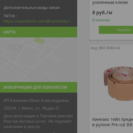
усиленным клеем
8
руб.
/м
TikTok
В наличии
https://www.tiktok.com/@narodniby?_d=secCgYIASAHKAESMgowNi2kqb6kACtPxDFMS5F6dRGTadF39Pc3n3jrlZxq6nMzJ6welMlNk6LtVvGLhTZ4GgA%3D&language=ru&sec_uid=MS4wLjABAAAAGNa8ssld7lkG8CrKEAd5LVQIDzxfLHVPgcTs5w61T8x5BHEa0P95Bf2YgAJrzrfu&sec_user_id=MS4wLjABAAAAGNa8ssl
Купить
КАРТА
BBT 0083-84
ИНФОРМАЦИЯ ДЛЯ ПОКУПАТЕЛЯ
ИП Кошелева Юлия Александровна
220104, г. Минск, ул. Жудро 57
Дата регистрации в Торговом реестре/
Кинезио тейп пред
Реестре бытовых услуг: Не подлежит
в рулоне Pre-cut B
занесению в реестр