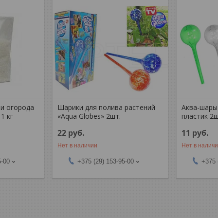
 и огорода
Шарики для полива растений
Аква-шары
1 кг
«Aqua Globes» 2шт.
пластик 2ш
22
руб.
11
руб.
Нет в наличии
Нет в налич
5-00
+375 (29) 153-95-00
+375 