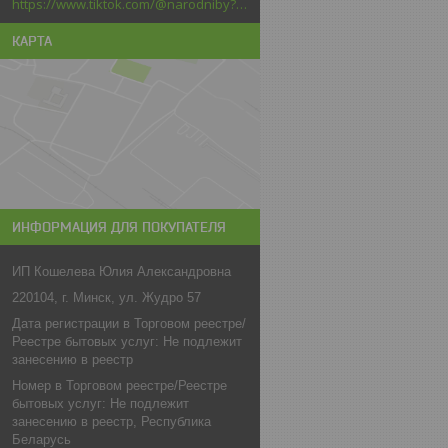
https://www.tiktok.com/@narodniby?_d=secCgYIASAHKAESMgowNi2kqb6kACtPxDFMS5F6dRGTadF39Pc3n3jrlZxq6nMzJ6welMlNk6LtVvGLhTZ4GgA%3D&language=ru&sec_uid=MS4wLjABAAAAGNa8ssld7lkG8CrKEAd5LVQIDzxfLHVPgcTs5w61T8x5BHEa0P95Bf2YgAJrzrfu&sec_user_id=MS4wLjABAAAAGNa8ssl
КАРТА
ИНФОРМАЦИЯ ДЛЯ ПОКУПАТЕЛЯ
ИП Кошелева Юлия Александровна
220104, г. Минск, ул. Жудро 57
Дата регистрации в Торговом реестре/
Реестре бытовых услуг: Не подлежит
занесению в реестр
Номер в Торговом реестре/Реестре
бытовых услуг: Не подлежит
занесению в реестр, Республика
Беларусь