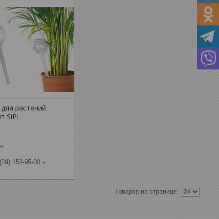
 для растений
т SiPL
ии
(29) 153-95-00