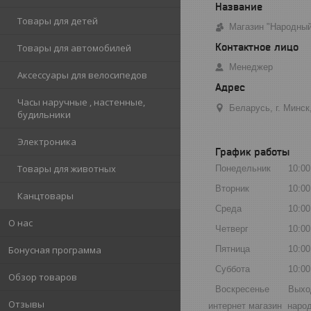
Товары для детей
Магазин "Народны
Товары для автомобилей
Менеджер
Аксессуары для велосипедов
Часы наручные , настенные,
Беларусь, г. Минс
будильники
Электроника
График работы
Товары для животных
Понедельник
10:00
Вторник
10:00
Канцтовары
Среда
10:00
О нас
Четверг
10:00
Бонусная программа
Пятница
10:00
Суббота
10:00
Обзор товаров
Воскресенье
Выхо
Отзывы
интернет магазин народ