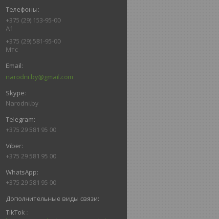
+375 (29) 153-95-00
А1
+375 (29) 581-95-00
Мтс
narodni.by@gmail.com
Narodni.by
+375 29 581 95 00
+375 29 581 95 00
+375 29 581 95 00
TikTok