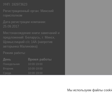
УНП: 192973623
Регистрационный орган: Минский
горисполком
Дата регистрации компании:
25.09.2017
Местонахождение книги замечаний и
предложений: Беларусь, г. Минск,
Щомыслицкий с/с 14А (напротив
авторынка Малиновка)
Режим работы:
День
Время работы
Понедельник
10:00-19:00
Вторник
10:00-19:00
Среда
10:00-19:00
Четверг
10:00-19:00
Пятница
10:00-19:00
Суббота
10:00-17:00
Мы используем файлы cookie
Воскресенье
Выходной