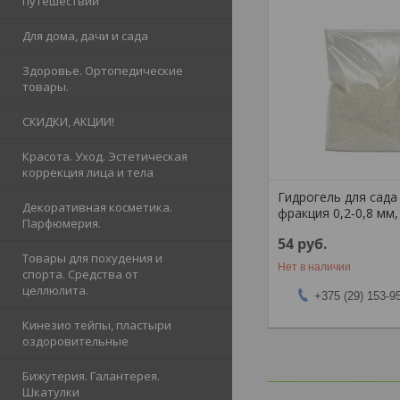
путешествий
Для дома, дачи и сада
Здоровье. Ортопедические
товары.
СКИДКИ, АКЦИИ!
Красота. Уход. Эстетическая
коррекция лица и тела
Гидрогель для сада
Декоративная косметика.
фракция 0,2-0,8 мм, 
Парфюмерия.
54
руб.
Товары для похудения и
Нет в наличии
спорта. Средства от
целлюлита.
+375 (29) 153-9
Кинезио тейпы, пластыри
оздоровительные
Бижутерия. Галантерея.
Шкатулки