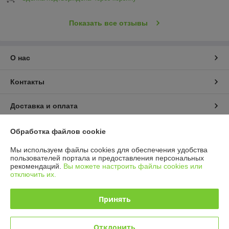
Показать все отзывы
О нас
Контакты
Доставка и оплата
График работы
Обработка файлов cookie
Мы используем файлы cookies для обеспечения удобства
Полная версия сайта
пользователей портала и предоставления персональных
рекомендаций.
Вы можете настроить файлы cookies или
отключить их.
Политика обработки cookies
Принять
Сайт создан на платформе Deal.by
Отклонить