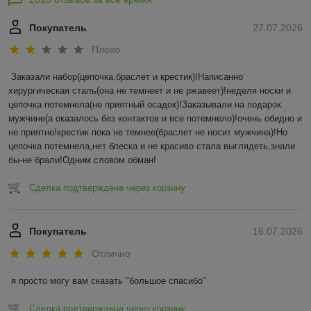
Покупатель
27.07.2026
Плохо
Заказали набор(цепочка,браслет и крестик)!Написанно 
хирургическая сталь(она не темнеет и не ржавеет)!неделя носки и 
цепочка потемнела(не приятный осадок)!Заказывали на подарок 
мужчине(а оказалось без контактов и все потемнело)!очень обидно и 
не приятно!крестик пока не темнее(браслет не носит мужчина)!Но 
цепочка потемнела,нет блеска и не красиво стала выглядеть,знали 
бы-не брали!Одним словом обман!
Сделка подтверждена через корзину
Покупатель
16.07.2026
Отлично
я просто могу вам сказать "большое спасибо"
Сделка подтверждена через корзину