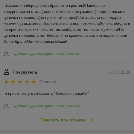
Заказали набор(цепочка,браслет и крестик)!Написанно 
хирургическая сталь(она не темнеет и не ржавеет)!неделя носки и 
цепочка потемнела(не приятный осадок)!Заказывали на подарок 
мужчине(а оказалось без контактов и все потемнело)!очень обидно и 
не приятно!крестик пока не темнее(браслет не носит мужчина)!Но 
цепочка потемнела,нет блеска и не красиво стала выглядеть,знали 
бы-не брали!Одним словом обман!
Сделка подтверждена через корзину
Покупатель
16.07.2026
Отлично
я просто могу вам сказать "большое спасибо"
Сделка подтверждена через корзину
Показать все отзывы