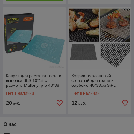
Коврик для раскатки теста и
Коврик тефлоновый
выпечки BLS-19*15 с
сетчатый для гриля и
разметк. Mallony, р-р 48*38
барбекю 40*33см SiPL
см силикон, арт. 985813
Нет в наличии
Нет в наличии
20
12
руб.
руб.
О нас