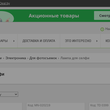
Deal.by
На
ВАРЫ
ДОСТАВКА И ОПЛАТА
ЭТО ИНТЕРЕСНО
КО
ги
Электроника
Для фотосъемок
Лампа для селфи
фи
MN-020219
TD 0399