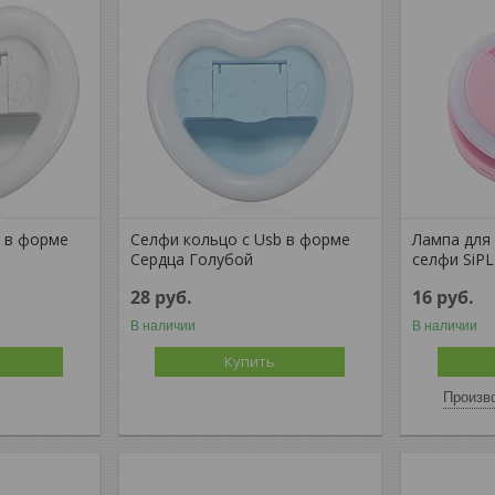
b в форме
Селфи кольцо c Usb в форме
Лампа для
Сердца Голубой
селфи SiP
28
руб.
16
руб.
В наличии
В наличии
Купить
Произво