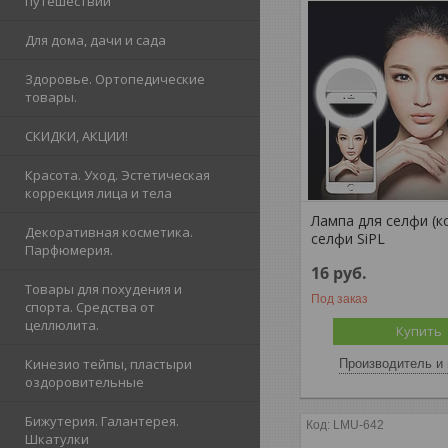
путешествий
Для дома, дачи и сада
Здоровье. Ортопедические
товары.
СКИДКИ, АКЦИИ!
Красота. Уход. Эстетическая
коррекция лица и тела
Лампа для селфи (к
Декоративная косметика.
селфи SiPL
Парфюмерия.
16
руб.
Товары для похудения и
Под заказ
спорта. Средства от
целлюлита.
Купить
Кинезио тейпы, пластыри
Производитель и 
оздоровительные
Бижутерия. Галантерея.
LMU-642
Шкатулки