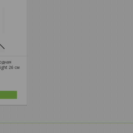
одная
Light 26 см