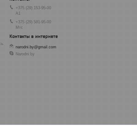
+375 (29) 153-95-00
А1
+375 (29) 581-95-00
Мтс
сь
narodni.by@gmail.com
Narodni.by
Народный", новые товары только здесь, ТЦ Силуэт, лучший
ки детям, подарки юбилей, подарки любимым, подарки день