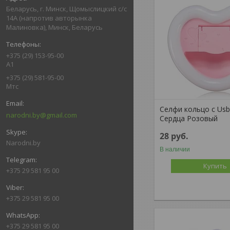
Беларусь, г. Минск, Щомыслицкий с/с
14А (напротив авторынка
Малиновка), Минск, Беларусь
+375 (29) 153-95-00
А1
+375 (29) 581-95-00
Мтс
Селфи кольцо c Us
narodni.by@gmail.com
Сердца Розовый
28
руб.
Narodni.by
В наличии
Купить
+375 29 581 95 00
+375 29 581 95 00
+375 29 581 95 00