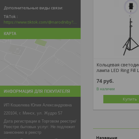
TikTok
https://www.tiktok.com/@narodniby?_d=secCgYIASAHKAESMgowNi2kqb6kACtPxDFMS5F6dRGTadF39Pc3n3jrlZxq6nMzJ6welMlNk6LtVvGLhTZ4GgA%3D&language=ru&sec_uid=MS4wLjABAAAAGNa8ssld7lkG8CrKEAd5LVQIDzxfLHVPgcTs5w61T8x5BHEa0P95Bf2YgAJrzrfu&sec_user_id=MS4wLjABAAAAGNa8ssl
КАРТА
Кольцевая светоди
лампа LED Ring Fill 
74
руб.
В наличии
ИНФОРМАЦИЯ ДЛЯ ПОКУПАТЕЛЯ
Купить
ИП Кошелева Юлия Александровна
220104, г. Минск, ул. Жудро 57
Дата регистрации в Торговом реестре/
Реестре бытовых услуг: Не подлежит
занесению в реестр