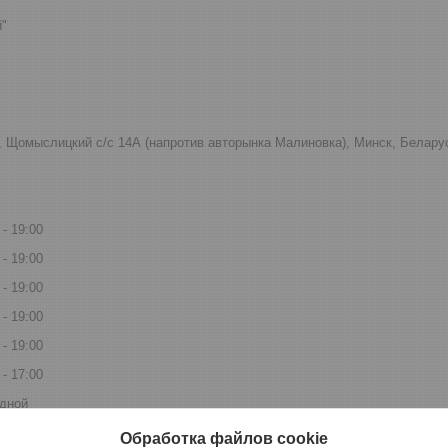
й"
к, Щомыслицкий с/с 14А (напротив авторынка Малиновка), Минск, Белару
19:00
19:00
19:00
19:00
19:00
17:00
дной
ный, narodni.by, купить в Беларуси, Акция, Скидки, Интернет магазин "
Обработка файлов cookie
рки мужчине, подарки женщине, подарки девушке, подарки маме, подар