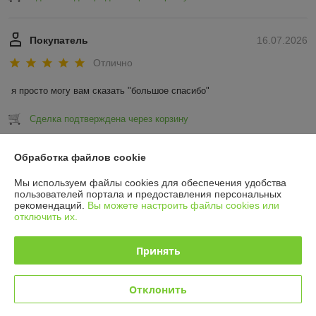
Покупатель
16.07.2026
Отлично
я просто могу вам сказать "большое спасибо"
Сделка подтверждена через корзину
Показать все отзывы
Обработка файлов cookie
Мы используем файлы cookies для обеспечения удобства
пользователей портала и предоставления персональных
О нас
рекомендаций.
Вы можете настроить файлы cookies или
отключить их.
Контакты
Принять
Доставка и оплата
Отклонить
График работы