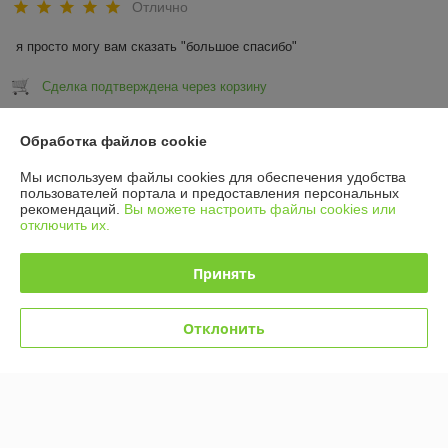
Отлично
я просто могу вам сказать "большое спасибо"
Сделка подтверждена через корзину
Показать все отзывы
Обработка файлов cookie
Мы используем файлы cookies для обеспечения удобства
пользователей портала и предоставления персональных
О нас
рекомендаций.
Вы можете настроить файлы cookies или
отключить их.
Контакты
Принять
Доставка и оплата
Отклонить
График работы
Полная версия сайта
Политика обработки cookies