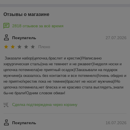
Отзывы о магазине
2818 отзывов за всё время
Покупатель
27.07.2026
Плохо
Заказали набор(цепочка,браслет и крестик)!Написанно 
хирургическая сталь(она не темнеет и не ржавеет)!неделя носки и 
цепочка потемнела(не приятный осадок)!Заказывали на подарок 
мужчине(а оказалось без контактов и все потемнело)!очень обидно и 
не приятно!крестик пока не темнее(браслет не носит мужчина)!Но 
цепочка потемнела,нет блеска и не красиво стала выглядеть,знали 
бы-не брали!Одним словом обман!
Сделка подтверждена через корзину
Покупатель
16.07.2026