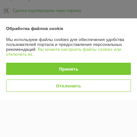
Сделка подтверждена через корзину
Показать все отзывы
Обработка файлов cookie
Мы используем файлы cookies для обеспечения удобства
пользователей портала и предоставления персональных
О нас
рекомендаций.
Вы можете настроить файлы cookies или
отключить их.
Контакты
Принять
Доставка и оплата
Отклонить
График работы
Полная версия сайта
Политика обработки cookies
Сайт создан на платформе Deal.by