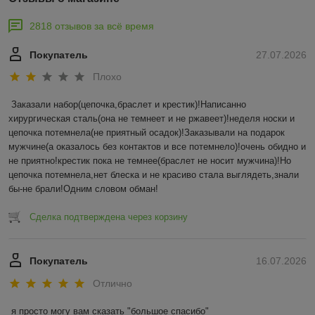
2818 отзывов за всё время
Покупатель
27.07.2026
Плохо
Заказали набор(цепочка,браслет и крестик)!Написанно 
хирургическая сталь(она не темнеет и не ржавеет)!неделя носки и 
цепочка потемнела(не приятный осадок)!Заказывали на подарок 
мужчине(а оказалось без контактов и все потемнело)!очень обидно и 
не приятно!крестик пока не темнее(браслет не носит мужчина)!Но 
цепочка потемнела,нет блеска и не красиво стала выглядеть,знали 
бы-не брали!Одним словом обман!
Сделка подтверждена через корзину
Покупатель
16.07.2026
Отлично
я просто могу вам сказать "большое спасибо"