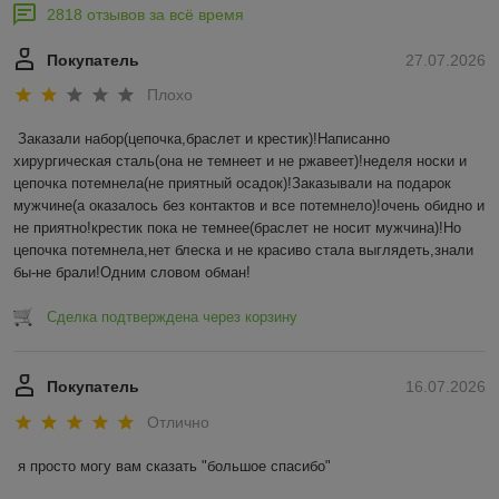
2818 отзывов за всё время
Покупатель
27.07.2026
Плохо
Заказали набор(цепочка,браслет и крестик)!Написанно 
хирургическая сталь(она не темнеет и не ржавеет)!неделя носки и 
цепочка потемнела(не приятный осадок)!Заказывали на подарок 
мужчине(а оказалось без контактов и все потемнело)!очень обидно и 
не приятно!крестик пока не темнее(браслет не носит мужчина)!Но 
цепочка потемнела,нет блеска и не красиво стала выглядеть,знали 
бы-не брали!Одним словом обман!
Сделка подтверждена через корзину
Покупатель
16.07.2026
Отлично
я просто могу вам сказать "большое спасибо"