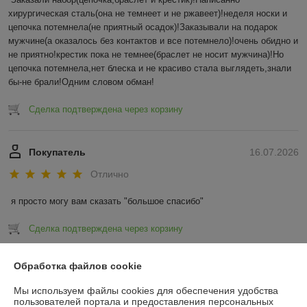
хирургическая сталь(она не темнеет и не ржавеет)!неделя носки и 
цепочка потемнела(не приятный осадок)!Заказывали на подарок 
мужчине(а оказалось без контактов и все потемнело)!очень обидно и 
не приятно!крестик пока не темнее(браслет не носит мужчина)!Но 
цепочка потемнела,нет блеска и не красиво стала выглядеть,знали 
бы-не брали!Одним словом обман!
Сделка подтверждена через корзину
Покупатель
16.07.2026
Отлично
я просто могу вам сказать "большое спасибо"
Сделка подтверждена через корзину
Показать все отзывы
Обработка файлов cookie
Мы используем файлы cookies для обеспечения удобства
пользователей портала и предоставления персональных