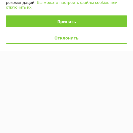
О нас
рекомендаций.
Вы можете настроить файлы cookies или
отключить их.
Контакты
Принять
Доставка и оплата
Отклонить
График работы
Полная версия сайта
Политика обработки cookies
Сайт создан на платформе Deal.by
Информация для покупателя