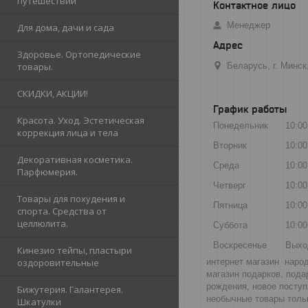
путешествий
Менеджер
Для дома, дачи и сада
Здоровье. Ортопедические
Беларусь, г. Минс
товары.
СКИДКИ, АКЦИИ!
График работы
Красота. Уход. Эстетическая
Понедельник
10:00
коррекция лица и тела
Вторник
10:00
Декоративная косметика.
Среда
10:00
Парфюмерия.
Четверг
10:00
Товары для похудения и
Пятница
10:00
спорта. Средства от
целлюлита.
Суббота
10:00
Воскресенье
Выхо
Кинезио тейпы, пластыри
интернет магазин народ
оздоровительные
магазин подарков, пода
рождения, новое поступ
Бижутерия. Галантерея.
необычные товары тольк
Шкатулки