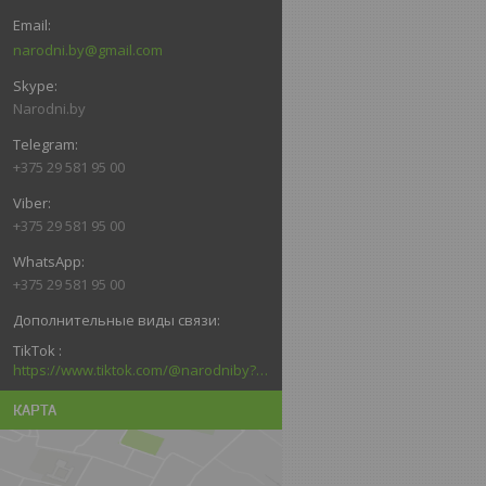
narodni.by@gmail.com
Narodni.by
+375 29 581 95 00
+375 29 581 95 00
+375 29 581 95 00
TikTok
https://www.tiktok.com/@narodniby?_d=secCgYIASAHKAESMgowNi2kqb6kACtPxDFMS5F6dRGTadF39Pc3n3jrlZxq6nMzJ6welMlNk6LtVvGLhTZ4GgA%3D&language=ru&sec_uid=MS4wLjABAAAAGNa8ssld7lkG8CrKEAd5LVQIDzxfLHVPgcTs5w61T8x5BHEa0P95Bf2YgAJrzrfu&sec_user_id=MS4wLjABAAAAGNa8ssl
КАРТА