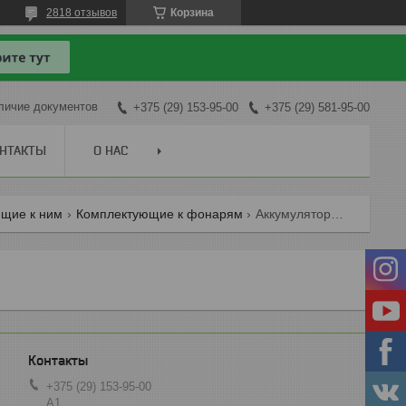
2818 отзывов
Корзина
личие документов
+375 (29) 153-95-00
+375 (29) 581-95-00
НТАКТЫ
О НАС
ющие к ним
Комплектующие к фонарям
Аккумуляторы и батарейки
+375 (29) 153-95-00
А1