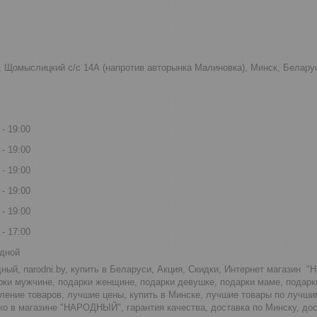
к, Щомыслицкий с/с 14А (напротив авторынка Малиновка), Минск, Белару
19:00
19:00
19:00
19:00
19:00
17:00
дной
ный, narodni.by, купить в Беларуси, Акция, Скидки, Интернет магазин "
рки мужчине, подарки женщине, подарки девушке, подарки маме, подар
ление товаров, лучшие цены, купить в Минске, лучшие товары по лучши
о в магазине "НАРОДНЫЙ", гарантия качества, доставка по Минску, дос