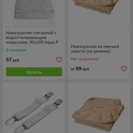
Наматрасник стеганный с
водоотталкивающим
покрытием, 90x200 Aqua-P
Наматрасник из овечьей
(АКВА-СТОП)
В наличии
шерсти (на резинке)
Нет в наличии
57
руб.
89
от
руб.
Купить