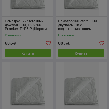
Наматрасник стеганный
Наматрасник стеганный
двуспальный, 180x200
двуспальный с
Premium TYPE-P (Шерсть)
водоотталкивающим
покрытием, 180x200 Aqua-P
В наличии
В наличии
(АКВА-СТОП)
68
80
руб.
руб.
Купить
Купить