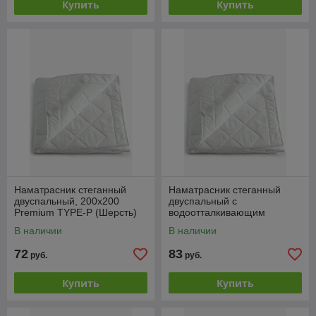
Купить
Купить
Наматрасник стеганный
Наматрасник стеганный
двуспальный, 200x200
двуспальный с
Premium TYPE-P (Шерсть)
водоотталкивающим
покрытием, 200x200 Aqua-P
В наличии
В наличии
(АКВА-СТОП)
72
83
руб.
руб.
Купить
Купить