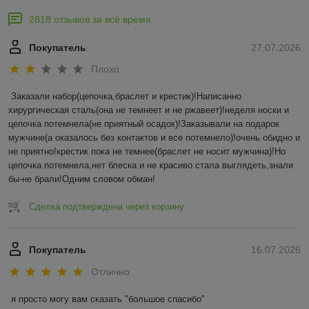
2818 отзывов за всё время
Покупатель
27.07.2026
Плохо
Заказали набор(цепочка,браслет и крестик)!Написанно 
хирургическая сталь(она не темнеет и не ржавеет)!неделя носки и 
цепочка потемнела(не приятный осадок)!Заказывали на подарок 
мужчине(а оказалось без контактов и все потемнело)!очень обидно и 
не приятно!крестик пока не темнее(браслет не носит мужчина)!Но 
цепочка потемнела,нет блеска и не красиво стала выглядеть,знали 
бы-не брали!Одним словом обман!
Сделка подтверждена через корзину
Покупатель
16.07.2026
Отлично
я просто могу вам сказать "большое спасибо"