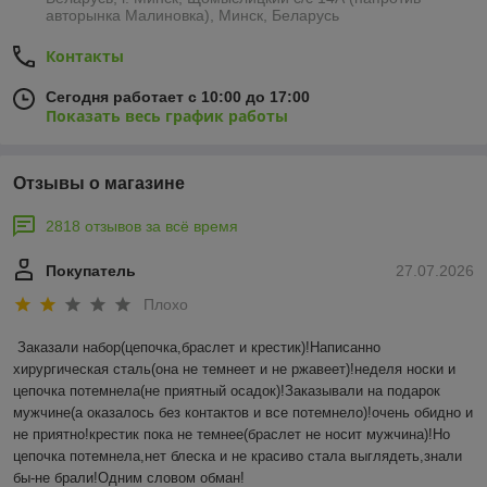
авторынка Малиновка), Минск, Беларусь
Контакты
Сегодня работает с 10:00 до 17:00
Показать весь график работы
Отзывы о магазине
2818 отзывов за всё время
Покупатель
27.07.2026
Плохо
Заказали набор(цепочка,браслет и крестик)!Написанно 
хирургическая сталь(она не темнеет и не ржавеет)!неделя носки и 
цепочка потемнела(не приятный осадок)!Заказывали на подарок 
мужчине(а оказалось без контактов и все потемнело)!очень обидно и 
не приятно!крестик пока не темнее(браслет не носит мужчина)!Но 
цепочка потемнела,нет блеска и не красиво стала выглядеть,знали 
бы-не брали!Одним словом обман!