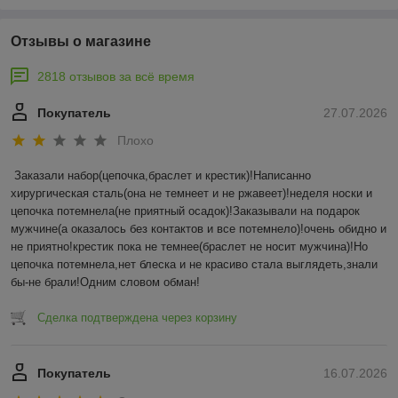
Отзывы о магазине
2818 отзывов за всё время
Покупатель
27.07.2026
Плохо
Заказали набор(цепочка,браслет и крестик)!Написанно 
хирургическая сталь(она не темнеет и не ржавеет)!неделя носки и 
цепочка потемнела(не приятный осадок)!Заказывали на подарок 
мужчине(а оказалось без контактов и все потемнело)!очень обидно и 
не приятно!крестик пока не темнее(браслет не носит мужчина)!Но 
цепочка потемнела,нет блеска и не красиво стала выглядеть,знали 
бы-не брали!Одним словом обман!
Сделка подтверждена через корзину
Покупатель
16.07.2026