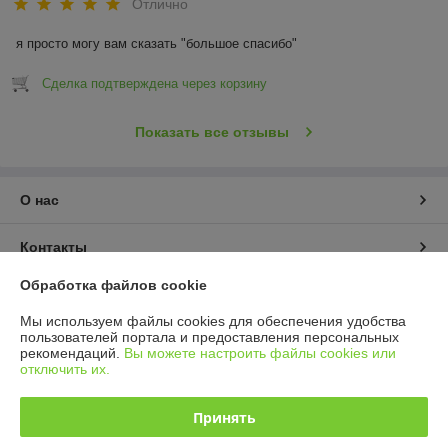
Отлично
я просто могу вам сказать "большое спасибо"
Сделка подтверждена через корзину
Показать все отзывы
О нас
Контакты
Обработка файлов cookie
Доставка и оплата
Мы используем файлы cookies для обеспечения удобства
пользователей портала и предоставления персональных
График работы
рекомендаций.
Вы можете настроить файлы cookies или
отключить их.
Полная версия сайта
Принять
Политика обработки cookies