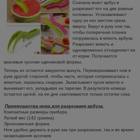
Сначала моют арбуз и
разрезают его на две равные
половины. Устанавливают
одну из них местом среза
кверху. Берут в руку нож так,
чтобы поперечная планка
погружалась в мякоть арбуза.
Разрезают мякоть и
одновременно отъединяют ее
от корки. Получаются
красивые кусочки одинаковой формы.
Теперь их остается аккуратно вынуть. Переворачивают нож в
руке другой стороной, чтобы часть, которая соприкасалась с
мякотью, оказалась снаружи. Захватывают кусок мякоти и
вынимают его, укладывая на тарелки. В результате кожица
остается целой, на ее дне скапливаются только остатки сока.
Преимущества ножа для разрезания арбуза
Компактные размеры прибора.
Легкий вес (142 грамма).
Эргономичная форма.
Нож удобно держать в руке как при разрезании, так и во время
захватывания кусочков.