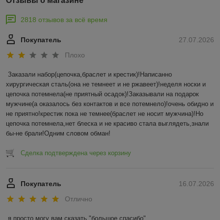
Отзывы о магазине
2818 отзывов за всё время
Покупатель
27.07.2026
Плохо
Заказали набор(цепочка,браслет и крестик)!Написанно 
хирургическая сталь(она не темнеет и не ржавеет)!неделя носки и 
цепочка потемнела(не приятный осадок)!Заказывали на подарок 
мужчине(а оказалось без контактов и все потемнело)!очень обидно и 
не приятно!крестик пока не темнее(браслет не носит мужчина)!Но 
цепочка потемнела,нет блеска и не красиво стала выглядеть,знали 
бы-не брали!Одним словом обман!
Сделка подтверждена через корзину
Покупатель
16.07.2026
Отлично
я просто могу вам сказать "большое спасибо"