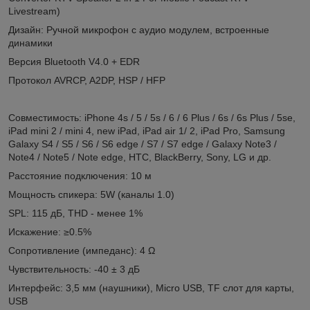
Livestream)
Дизайн: Ручной микрофон с аудио модулем, встроенные
динамики
Версия Bluetooth V4.0 + EDR
Протокол AVRCP, A2DP, HSP / HFP
Совместимость: iPhone 4s / 5 / 5s / 6 / 6 Plus / 6s / 6s Plus / 5se,
iPad mini 2 / mini 4, new iPad, iPad air 1/ 2, iPad Pro, Samsung
Galaxy S4 / S5 / S6 / S6 edge / S7 / S7 edge / Galaxy Note3 /
Note4 / Note5 / Note edge, HTC, BlackBerry, Sony, LG и др.
Расстояние подключения: 10 м
Мощность спикера: 5W (каналы 1.0)
SPL: 115 дБ, THD - менее 1%
Искажение: ≥0.5%
Сопротивление (импеданс): 4 Ω
Чувствительность: -40 ± 3 дБ
Интерфейс: 3,5 мм (наушники), Micro USB, TF слот для карты,
USB