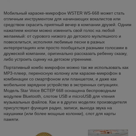
Мобильный караоке-микрофон WSTER WS-668 может стать
отличным инструментом для начинающих вокалистов или
средством скрасить приятный вечер в компании друзей. Одним
нажатием кнопки можно изменить свой голос на любой
желаемый: от сурового низкого до детского мультяшного и
повеселиться, исполняя любимые песни в разных
интерпретациях или просто пообщаться разными голосами в
дружеской компании, оригинально рассказать ребенку сказку,
либо устроить сценку на детском утреннике.
Портативный комбо микрофон можно так же использовать как
MP3-плеер, переносную колонку или караоке-микрофон в
комбинации со смартфоном или планшетом, и даже как
мобильное зарядное устройство в экстренных ситуациях.
Модель Star Voice ВСТЕР 668 оснащена беспроводным
модулем Bluetooth, слотом USB и microUSB для чтения
музыкальных файлов. Как и в других моделях производителя
присутствует функция радио, записи, выхода звука на
наушники (или более мощные колонки), слот для карты
памяти.