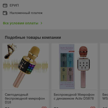
ЕРИП
Наложенный платеж
Все условия оплаты
Подобные товары компании
Светодиодный
Беспроводной Микрофон
Бе
беспроводной микрофон
с динамиком Activ DS878
WS
D18