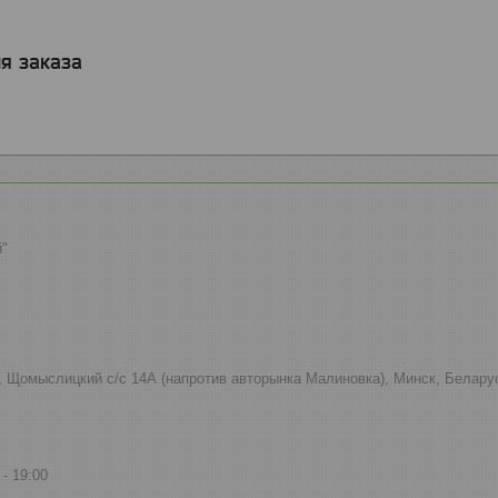
я заказа
й"
к, Щомыслицкий с/с 14А (напротив авторынка Малиновка), Минск, Белару
19:00