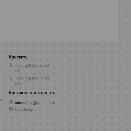
+375 (29) 153-95-00
А1
+375 (29) 581-95-00
Мтс
сь
narodni.by@gmail.com
Narodni.by