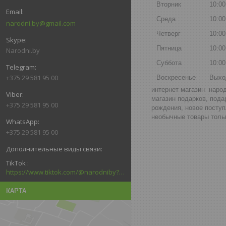
Вторник
10:00
Среда
10:00
narodni.by@gmail.com
Четверг
10:00
Пятница
10:00
Narodni.by
Суббота
10:00
+375 29 581 95 00
Воскресенье
Выхо
интернет магазин народ
магазин подарков, пода
+375 29 581 95 00
рождения, новое поступ
необычные товары тольк
+375 29 581 95 00
TikTok
https://www.tiktok.com/@narodniby?_d=secCgYIASAHKAESMgowNi2kqb6kACtPxDFMS5F6dRGTadF39Pc3n3jrlZxq6nMzJ6welMlNk6LtVvGLhTZ4GgA%3D&language=ru&sec_uid=MS4wLjABAAAAGNa8ssld7lkG8CrKEAd5LVQIDzxfLHVPgcTs5w61T8x5BHEa0P95Bf2YgAJrzrfu&sec_user_id=MS4wLjABAAAAGNa8ssl
КАРТА