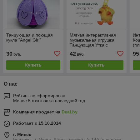
Танцующая и поющая
Мягкая интерактивная
Инт
кукла "Angel Girl"
музыкальная игрушка
Ко
Танцующая Утка с
(пл
функцией повторения
вел
30
42
95
руб.
руб.
зак
Купить
Купить
О нас
Рейтинг не сформирован
Менее 5 отзывов за последний год
Компания продает на
Deal.by
Работает с 15.10.2014
г. Минск
Беларусь, г. Минск, Щомыслицкий с/с 14А (напротив