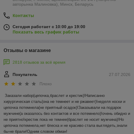
авторынка Малиновка), Минск, Беларусь
Контакты
Сегодня работает с 10:00 до 19:00
Показать весь график работы
Отзывы о магазине
2818 отзывов за всё время
Покупатель
27.07.2026
Плохо
Заказали набор(цепочка,браслет и крестик)!Написанно 
хирургическая сталь(она не темнеет и не ржавеет)!неделя носки и 
цепочка потемнела(не приятный осадок)!Заказывали на подарок 
мужчине(а оказалось без контактов и все потемнело)!очень обидно и 
не приятно!крестик пока не темнее(браслет не носит мужчина)!Но 
цепочка потемнела,нет блеска и не красиво стала выглядеть,знали 
бы-не брали!Одним словом обман!