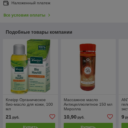
Наложенный платеж
Все условия оплаты
Подобные товары компании
Kneipp Органическое
Массажное масло
ANT
био-масло для кожи, 100
Антицеллюлитное 150 мл
гел
мл
Миролла
экс
ша
21
10,90
9
руб.
руб.
р
ант
мл.
Купить
Купить