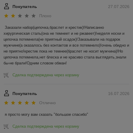
Покупатель
27.07.2026
Плохо
Заказали набор(цепочка,браслет и крестик)!Написанно 
хирургическая сталь(она не темнеет и не ржавеет)!неделя носки и 
цепочка потемнела(не приятный осадок)!Заказывали на подарок 
мужчине(а оказалось без контактов и все потемнело)!очень обидно и 
не приятно!крестик пока не темнее(браслет не носит мужчина)!Но 
цепочка потемнела,нет блеска и не красиво стала выглядеть,знали 
бы-не брали!Одним словом обман!
Сделка подтверждена через корзину
Покупатель
16.07.2026
Отлично
я просто могу вам сказать "большое спасибо"
Сделка подтверждена через корзину