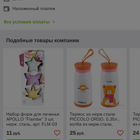
Наложенный платеж
Все условия оплаты
Подобные товары компании
Набор форм для печенья
Термос из нерж.стали
Тер
APOLLO "Flambe" 3 шт,
PICCOLO ORSO, 0,35л.,
PIC
нерж. сталь, арт. FLM-03
колба из нерж.стали,
из 
Mallony, арт.005273
арт
11
25
24
руб.
руб.