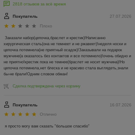
2818 отзывов за всё время
Покупатель
27.07.2026
Плохо
Заказали набор(цепочка,браслет и крестик)!Написанно 
хирургическая сталь(она не темнеет и не ржавеет)!неделя носки и 
цепочка потемнела(не приятный осадок)!Заказывали на подарок 
мужчине(а оказалось без контактов и все потемнело)!очень обидно и 
не приятно!крестик пока не темнее(браслет не носит мужчина)!Но 
цепочка потемнела,нет блеска и не красиво стала выглядеть,знали 
бы-не брали!Одним словом обман!
Сделка подтверждена через корзину
Покупатель
16.07.2026
Отлично
я просто могу вам сказать "большое спасибо"