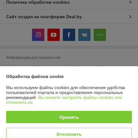
Политика обработки cookies
Сайт создан на платформе Deal.by
Информация для покупателя
Индивидуальный предприниматель:
ИП Кошелева Юлия
Александровна
Обработка файлов cookie
220104, г. Минск, ул. Жудро 57
Регистрационный номер ЕГР: 192973623
Мы используем файлы cookies для обеспечения удобства
пользователей портала и предоставления персональных
УНП: 192973623
рекомендаций.
Вы можете настроить файлы cookies или
отключить их.
Регистрационный орган: Минский горисполком
Дата регистрации компании: 25.09.2017
Принять
Ссылка на свидетельство/лицензию
Отклонить
Местонахождение книги жалоб и предложений: Беларусь, г. Минск,