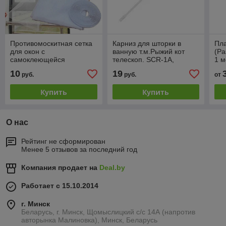
Противомоскитная сетка
Карниз для шторки в
Пла
для окон с
ванную т.м.Рыжий кот
(Ра
самоклеющейся
телескоп. SCR-1A,
1 м
крепежной лентой для
алюминий, белый, 1,1-2
для
10
19
руб.
руб.
от
окон 1,5 м х 1,5 м
м
Купить
Купить
О нас
Рейтинг не сформирован
Менее 5 отзывов за последний год
Компания продает на
Deal.by
Работает с 15.10.2014
г. Минск
Беларусь, г. Минск, Щомыслицкий с/с 14А (напротив
авторынка Малиновка), Минск, Беларусь