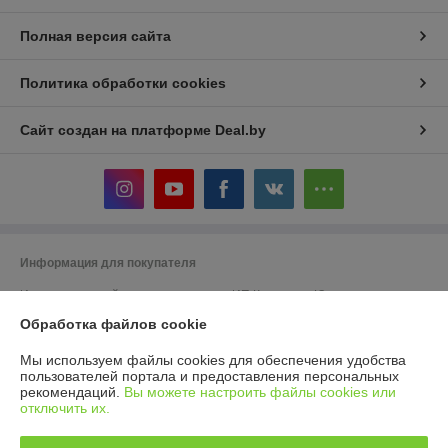
Полная версия сайта
Политика обработки cookies
Сайт создан на платформе Deal.by
Информация для покупателя
Индивидуальный предприниматель:
ИП Кошелева Юлия
Александровна
Обработка файлов cookie
220104, г. Минск, ул. Жудро 57
Регистрационный номер ЕГР: 192973623
Мы используем файлы cookies для обеспечения удобства
пользователей портала и предоставления персональных
УНП: 192973623
рекомендаций.
Вы можете настроить файлы cookies или
отключить их.
Регистрационный орган: Минский горисполком