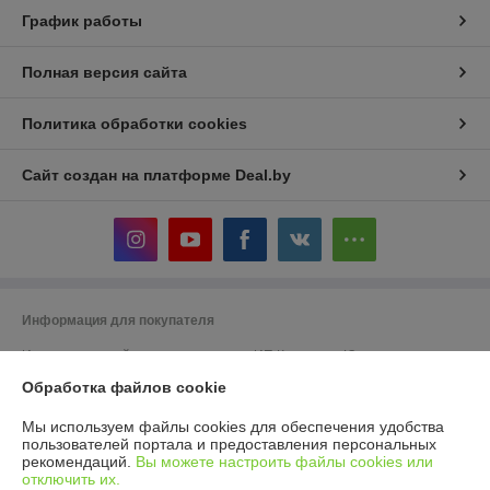
График работы
Полная версия сайта
Политика обработки cookies
Сайт создан на платформе Deal.by
Информация для покупателя
Индивидуальный предприниматель:
ИП Кошелева Юлия
Александровна
Обработка файлов cookie
220104, г. Минск, ул. Жудро 57
Регистрационный номер ЕГР: 192973623
Мы используем файлы cookies для обеспечения удобства
пользователей портала и предоставления персональных
УНП: 192973623
рекомендаций.
Вы можете настроить файлы cookies или
отключить их.