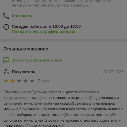
Беларусь, г. Минск, Щомыслицкий с/с 14А (напротив
авторынка Малиновка), Минск, Беларусь
Контакты
Сегодня работает с 10:00 до 17:00
Показать весь график работы
Отзывы о магазине
2818 отзывов за всё время
Покупатель
27.07.2026
Плохо
Заказали набор(цепочка,браслет и крестик)!Написанно 
хирургическая сталь(она не темнеет и не ржавеет)!неделя носки и 
цепочка потемнела(не приятный осадок)!Заказывали на подарок 
мужчине(а оказалось без контактов и все потемнело)!очень обидно и 
не приятно!крестик пока не темнее(браслет не носит мужчина)!Но 
цепочка потемнела,нет блеска и не красиво стала выглядеть,знали 
бы-не брали!Одним словом обман!