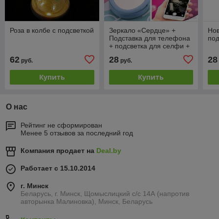
Роза в колбе с подсветкой
Зеркало «Сердце» +
Нов
Подставка для телефона
под
+ подсветка для селфи +
3 в 1
62
28
28
руб.
руб.
Купить
Купить
О нас
Рейтинг не сформирован
Менее 5 отзывов за последний год
Компания продает на
Deal.by
Работает с 15.10.2014
г. Минск
Беларусь, г. Минск, Щомыслицкий с/с 14А (напротив
авторынка Малиновка), Минск, Беларусь