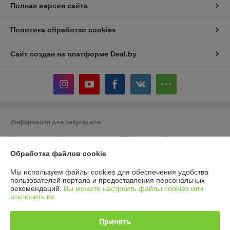
Полная версия сайта
Политика обработки cookies
Сайт создан на платформе Deal.by
Информация для покупателя
Индивидуальный предприниматель:
ИП Кошелева Юлия
Александровна
Обработка файлов cookie
220104, г. Минск, ул. Жудро 57
Регистрационный номер ЕГР: 192973623
Мы используем файлы cookies для обеспечения удобства
пользователей портала и предоставления персональных
УНП: 192973623
рекомендаций.
Вы можете настроить файлы cookies или
отключить их.
Регистрационный орган: Минский горисполком
Дата регистрации компании: 25.09.2017
Принять