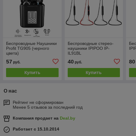
Беспроводные Наушники
Беспроводные стерео-
Бе
Profit TG905 (черного
наушники IPIPOO IP-
IPI
цвета)
IL91BL
57
40
80
руб.
руб.
Купить
Купить
О нас
Рейтинг не сформирован
Менее 5 отзывов за последний год
Компания продает на
Deal.by
Работает с 15.10.2014