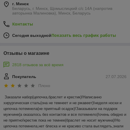
г. Минск
Беларусь, г. Минск, Щомыслицкий с/с 14А (напротив
авторынка Малиновка), Минск, Беларусь
Контакты
Показать весь график работы
Сегодня выходной
Отзывы о магазине
2818 отзывов за всё время
Покупатель
27.07.2026
Плохо
Заказали набор(цепочка,браслет и крестик)!Написанно 
хирургическая сталь(она не темнеет и не ржавеет)!неделя носки и 
цепочка потемнела(не приятный осадок)!Заказывали на подарок 
мужчине(а оказалось без контактов и все потемнело)!очень обидно и 
не приятно!крестик пока не темнее(браслет не носит мужчина)!Но 
цепочка потемнела,нет блеска и не красиво стала выглядеть,знали 