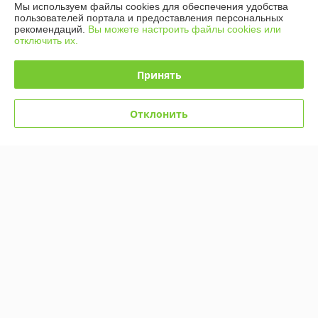
Мы используем файлы cookies для обеспечения удобства
пользователей портала и предоставления персональных
График работы
рекомендаций.
Вы можете настроить файлы cookies или
отключить их.
Полная версия сайта
Принять
Политика обработки cookies
Отклонить
Сайт создан на платформе Deal.by
Информация для покупателя
Индивидуальный предприниматель:
ИП Кошелева Юлия
Александровна
220104, г. Минск, ул. Жудро 57
Регистрационный номер ЕГР: 192973623
УНП: 192973623