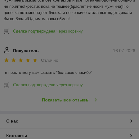
мужчине(а оказалось без контактов и все потемнело)!очень обидно и 
не приятно!крестик пока не темнее(браслет не носит мужчина)!Но 
цепочка потемнела,нет блеска и не красиво стала выглядеть,знали 
бы-не брали!Одним словом обман!
Сделка подтверждена через корзину
Покупатель
16.07.2026
Отлично
я просто могу вам сказать "большое спасибо"
Сделка подтверждена через корзину
Показать все отзывы
О нас
Контакты