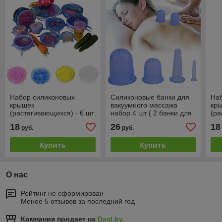
Набор силиконовых
Силиконовые банки для
На
крышек
вакуумного массажа
кр
(растягивающихся) - 6 шт
набор 4 шт ( 2 банки для
(ра
.Разные цвета!
тела, 2 банки для лица)
18
26
18
руб.
руб.
Купить
Купить
О нас
Рейтинг не сформирован
Менее 5 отзывов за последний год
Компания продает на
Deal.by