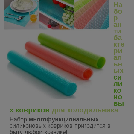
На
бо
р
ан
ти
ба
кте
ри
ал
ьн
ых
си
ли
ко
но
вы
х ковриков
для холодильника
Набор
многофункциональных
силиконовых ковриков пригодится в
быту любой хозяйке!