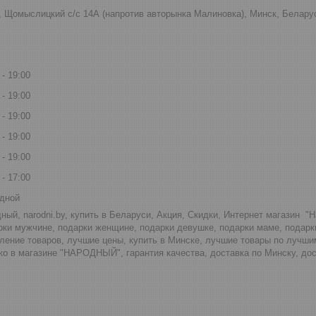
к, Щомыслицкий с/с 14А (напротив авторынка Малиновка), Минск, Белару
19:00
19:00
19:00
19:00
19:00
17:00
дной
ный, narodni.by, купить в Беларуси, Акция, Скидки, Интернет магазин "
рки мужчине, подарки женщине, подарки девушке, подарки маме, подар
ление товаров, лучшие цены, купить в Минске, лучшие товары по лучши
о в магазине "НАРОДНЫЙ", гарантия качества, доставка по Минску, дос