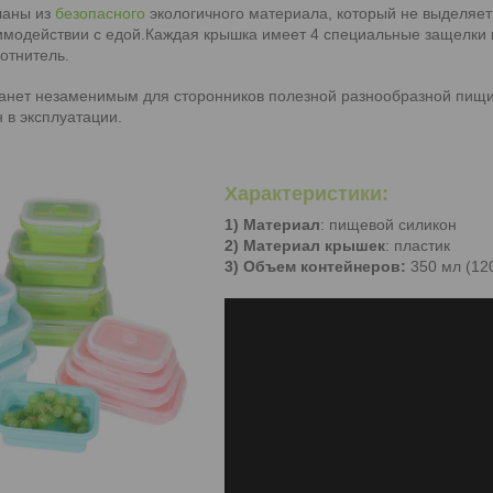
ланы из
безопасного
экологичного материала, который не выделяе
имодействии с едой.Каждая крышка имеет 4 специальные защелки 
отнитель.
танет незаменимым для сторонников полезной разнообразной пищ
 в эксплуатации.
Характеристики:
1) Материал
: пищевой силикон
2) Материал крышек
: пластик
3) Объем контейнеров:
350 мл (120 