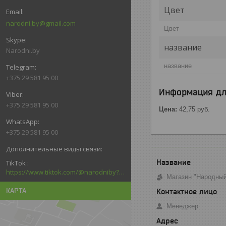
Цвет
narodni.by@gmail.com
Цвет
название
Narodni.by
название
+375 29 581 95 00
Информация дл
+375 29 581 95 00
Цена:
42,75
руб.
+375 29 581 95 00
TikTok
https://www.tiktok.com/@narodniby?_d=secCgYIASAHKAESMgowNi2kqb6kACtPxDFMS5F6dRGTadF39Pc3n3jrlZxq6nMzJ6welMlNk6LtVvGLhTZ4GgA%3D&language=ru&sec_uid=MS4wLjABAAAAGNa8ssld7lkG8CrKEAd5LVQIDzxfLHVPgcTs5w61T8x5BHEa0P95Bf2YgAJrzrfu&sec_user_id=MS4wLjABAAAAGNa8ssl
Магазин "Народны
КАРТА
Менеджер