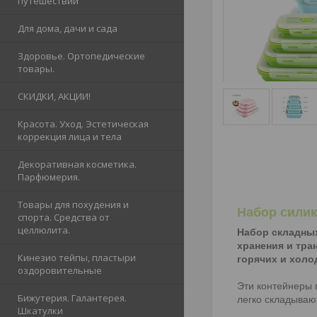
путешествий
Для дома, дачи и сада
Здоровье. Ортопедические
товары.
СКИДКИ, АКЦИИ!
Красота. Уход. Эстетическая
коррекция лица и тела
Декоративная косметика.
Парфюмерия.
Товары для похудения и
Набор сили
спорта. Средства от
целлюлита.
Набор складных
хранения и тра
Кинезио тейпы, пластыри
горячих и холо
оздоровительные
Эти контейнеры 
Бижутерия. Галантерея.
легко складываю
Шкатулки