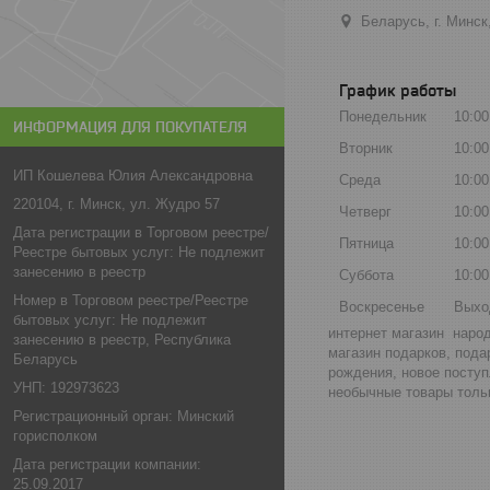
Беларусь, г. Минс
График работы
Понедельник
10:00
ИНФОРМАЦИЯ ДЛЯ ПОКУПАТЕЛЯ
Вторник
10:00
ИП Кошелева Юлия Александровна
Среда
10:00
220104, г. Минск, ул. Жудро 57
Четверг
10:00
Дата регистрации в Торговом реестре/
Пятница
10:00
Реестре бытовых услуг: Не подлежит
занесению в реестр
Суббота
10:00
Номер в Торговом реестре/Реестре
Воскресенье
Выхо
бытовых услуг: Не подлежит
интернет магазин народ
занесению в реестр, Республика
магазин подарков, пода
Беларусь
рождения, новое поступ
УНП: 192973623
необычные товары тольк
Регистрационный орган: Минский
горисполком
Дата регистрации компании:
25.09.2017