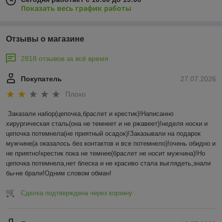
Показать весь график работы
Отзывы о магазине
2818 отзывов за всё время
Покупатель
27.07.2026
Плохо
Заказали набор(цепочка,браслет и крестик)!Написанно 
хирургическая сталь(она не темнеет и не ржавеет)!неделя носки и 
цепочка потемнела(не приятный осадок)!Заказывали на подарок 
мужчине(а оказалось без контактов и все потемнело)!очень обидно и 
не приятно!крестик пока не темнее(браслет не носит мужчина)!Но 
цепочка потемнела,нет блеска и не красиво стала выглядеть,знали 
бы-не брали!Одним словом обман!
Сделка подтверждена через корзину