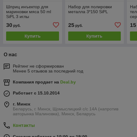
Шприц инъектор для
Набор для полировки
Наб
мариновки мяса 50 ml
металла 3*150 SiPL
тел
SiPL 3 иглы
се
30
25
15
руб.
руб.
Купить
Купить
О нас
Рейтинг не сформирован
Менее 5 отзывов за последний год
Компания продает на
Deal.by
Работает с 15.10.2014
г. Минск
Беларусь, г. Минск, Щомыслицкий с/с 14А (напротив
авторынка Малиновка), Минск, Беларусь
Контакты
Сегодня работает с 10:00 до 19:00