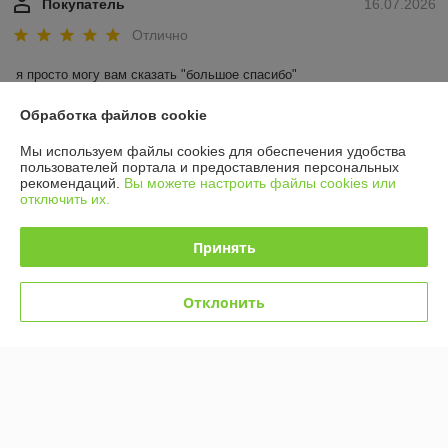
Покупатель
16.07.2026
Отлично
я просто могу вам сказать "большое спасибо"
Обработка файлов cookie
Сделка подтверждена через корзину
Мы используем файлы cookies для обеспечения удобства
Показать все отзывы
пользователей портала и предоставления персональных
рекомендаций.
Вы можете настроить файлы cookies или
отключить их.
О нас
Принять
Контакты
Отклонить
Доставка и оплата
График работы
Полная версия сайта