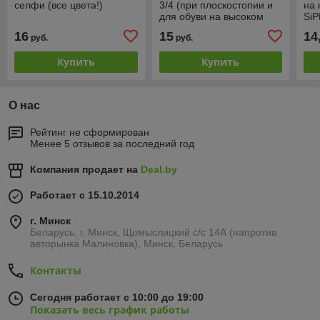
селфи (все цвета!)
3/4 (при плоскостопии и
на 
для обуви на высоком
SiP
каблуке)
16
15
14
руб.
руб.
Купить
Купить
О нас
Рейтинг не сформирован
Менее 5 отзывов за последний год
Компания продает на
Deal.by
Работает с 15.10.2014
г. Минск
Беларусь, г. Минск, Щомыслицкий с/с 14А (напротив
авторынка Малиновка), Минск, Беларусь
Контакты
Сегодня работает с 10:00 до 19:00
Показать весь график работы