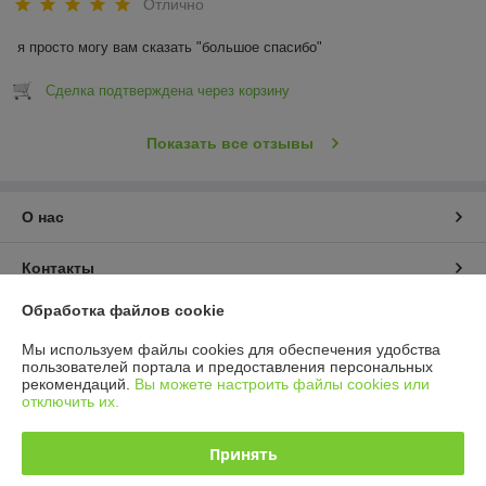
Отлично
я просто могу вам сказать "большое спасибо"
Сделка подтверждена через корзину
Показать все отзывы
О нас
Контакты
Обработка файлов cookie
Доставка и оплата
Мы используем файлы cookies для обеспечения удобства
пользователей портала и предоставления персональных
График работы
рекомендаций.
Вы можете настроить файлы cookies или
отключить их.
Полная версия сайта
Принять
Политика обработки cookies