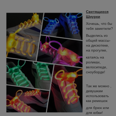
Светящиеся
Шнурки
Хочешь, что бы
тебя заметили?
Выделись из
общей массы-
на дискотеке,
на прогулке,
катаясь на
роликах,
велосипеде,
сноуборде!
Так же можно ,
девушкам
использовать
как ремешок
для брюк или
для юбки!