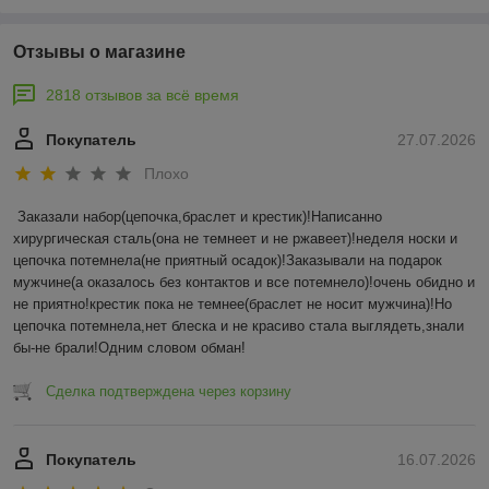
Отзывы о магазине
2818 отзывов за всё время
Покупатель
27.07.2026
Плохо
Заказали набор(цепочка,браслет и крестик)!Написанно 
хирургическая сталь(она не темнеет и не ржавеет)!неделя носки и 
цепочка потемнела(не приятный осадок)!Заказывали на подарок 
мужчине(а оказалось без контактов и все потемнело)!очень обидно и 
не приятно!крестик пока не темнее(браслет не носит мужчина)!Но 
цепочка потемнела,нет блеска и не красиво стала выглядеть,знали 
бы-не брали!Одним словом обман!
Сделка подтверждена через корзину
Покупатель
16.07.2026