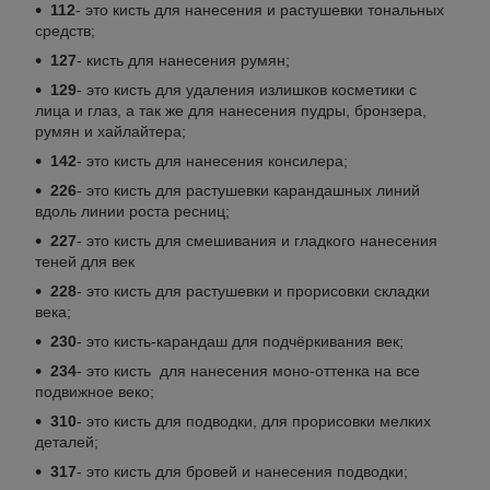
112
- это кисть для нанесения и растушевки тональных
средств;
127
- кисть для нанесения румян;
129
- это кисть для удаления излишков косметики с
лица и глаз, а так же для нанесения пудры, бронзера,
румян и хайлайтера;
142
- это кисть для нанесения консилера;
226
- это кисть для растушевки карандашных линий
вдоль линии роста ресниц;
227
- это кисть для смешивания и гладкого нанесения
теней для век
228
- это кисть для растушевки и прорисовки складки
века;
230
- это кисть-карандаш для подчёркивания век;
234
- это кисть для нанесения моно-оттенка на все
подвижное веко;
310
- это кисть для подводки, для прорисовки мелких
деталей;
317
- это кисть для бровей и нанесения подводки;