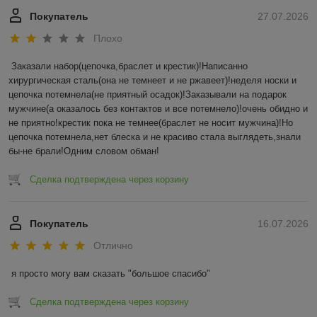
Покупатель
27.07.2026
Плохо
Заказали набор(цепочка,браслет и крестик)!Написанно 
хирургическая сталь(она не темнеет и не ржавеет)!неделя носки и 
цепочка потемнела(не приятный осадок)!Заказывали на подарок 
мужчине(а оказалось без контактов и все потемнело)!очень обидно и 
не приятно!крестик пока не темнее(браслет не носит мужчина)!Но 
цепочка потемнела,нет блеска и не красиво стала выглядеть,знали 
бы-не брали!Одним словом обман!
Сделка подтверждена через корзину
Покупатель
16.07.2026
Отлично
я просто могу вам сказать "большое спасибо"
Сделка подтверждена через корзину