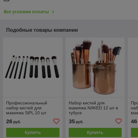
Все условия оплаты
Подобные товары компании
Профессиональный
Набор кистей для
Пр
набор кистей для
макияжа NAKED 12 шт в
наб
макияжа SiPL 10 шт.
тубусе
мак
26
35
46
руб.
руб.
Купить
Купить