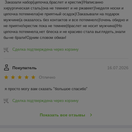
Заказали набор(цепочка,браслет и крестик)!Написанно 
хирургическая сталь(она не темнеет и не ржавеет)!неделя носки и 
цепочка потемнела(не приятный осадок)!Заказывали на подарок 
мужчине(а оказалось без контактов и все потемнело)!очень обидно и 
не приятно!крестик пока не темнее(браслет не носит мужчина)!Но 
цепочка потемнела,нет блеска и не красиво стала выглядеть,знали 
бы-не брали!Одним словом обман!
Сделка подтверждена через корзину
Покупатель
16.07.2026
Отлично
я просто могу вам сказать "большое спасибо"
Сделка подтверждена через корзину
Показать все отзывы