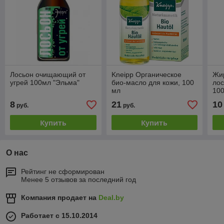
Лосьон очищающий от
Kneipp Органическое
Жи
угрей 100мл "Эльма"
био-масло для кожи, 100
ло
мл
10
8
21
10
руб.
руб.
Купить
Купить
О нас
Рейтинг не сформирован
Менее 5 отзывов за последний год
Компания продает на
Deal.by
Работает с 15.10.2014