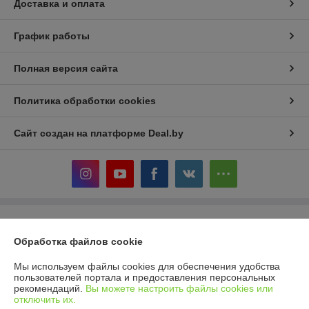
Доставка и оплата
График работы
Полная версия сайта
Политика обработки cookies
Сайт создан на платформе Deal.by
Информация для покупателя
Обработка файлов cookie
Индивидуальный предприниматель:
ИП Кошелева Юлия
Александровна
Мы используем файлы cookies для обеспечения удобства
220104, г. Минск, ул. Жудро 57
пользователей портала и предоставления персональных
рекомендаций.
Вы можете настроить файлы cookies или
Регистрационный номер ЕГР: 192973623
отключить их.