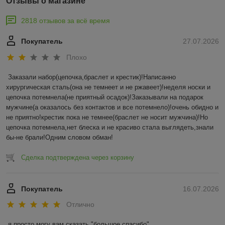
Отзывы о магазине
2818 отзывов за всё время
Покупатель
27.07.2026
Плохо
Заказали набор(цепочка,браслет и крестик)!Написанно 
хирургическая сталь(она не темнеет и не ржавеет)!неделя носки и 
цепочка потемнела(не приятный осадок)!Заказывали на подарок 
мужчине(а оказалось без контактов и все потемнело)!очень обидно и 
не приятно!крестик пока не темнее(браслет не носит мужчина)!Но 
цепочка потемнела,нет блеска и не красиво стала выглядеть,знали 
бы-не брали!Одним словом обман!
Сделка подтверждена через корзину
Покупатель
16.07.2026
Отлично
я просто могу вам сказать "большое спасибо"