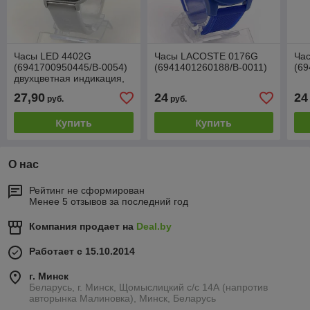
Часы LED 4402G
Часы LACOSTE 0176G
Ча
(6941700950445/B-0054)
(6941401260188/B-0011)
(69
двухцветная индикация,
бел.
27,90
24
24
руб.
руб.
Купить
Купить
О нас
Рейтинг не сформирован
Менее 5 отзывов за последний год
Компания продает на
Deal.by
Работает с 15.10.2014
г. Минск
Беларусь, г. Минск, Щомыслицкий с/с 14А (напротив
авторынка Малиновка), Минск, Беларусь