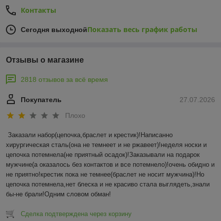
Контакты
Показать весь график работы
Сегодня выходной
Отзывы о магазине
2818 отзывов за всё время
Покупатель
27.07.2026
Плохо
Заказали набор(цепочка,браслет и крестик)!Написанно 
хирургическая сталь(она не темнеет и не ржавеет)!неделя носки и 
цепочка потемнела(не приятный осадок)!Заказывали на подарок 
мужчине(а оказалось без контактов и все потемнело)!очень обидно и 
не приятно!крестик пока не темнее(браслет не носит мужчина)!Но 
цепочка потемнела,нет блеска и не красиво стала выглядеть,знали 
бы-не брали!Одним словом обман!
Сделка подтверждена через корзину