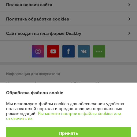
Полная версия сайта
Политика обработки cookies
Сайт создан на платформе Deal.by
Информация для покупателя
Индивидуальный предприниматель:
ИП Кошелева Юлия
Александровна
Обработка файлов cookie
220104, г. Минск, ул. Жудро 57
Регистрационный номер ЕГР: 192973623
Мы используем файлы cookies для обеспечения удобства
пользователей портала и предоставления персональных
УНП: 192973623
рекомендаций.
Вы можете настроить файлы cookies или
отключить их.
Регистрационный орган: Минский горисполком
Дата регистрации компании: 25.09.2017
Принять