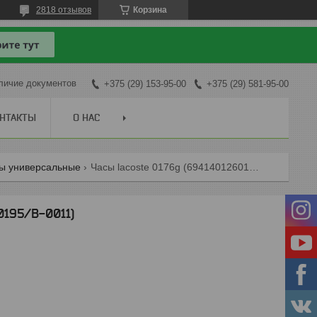
2818 отзывов
Корзина
личие документов
+375 (29) 153-95-00
+375 (29) 581-95-00
НТАКТЫ
О НАС
ы универсальные
Часы lacoste 0176g (6941401260195/b-0011)
0195/B-0011)