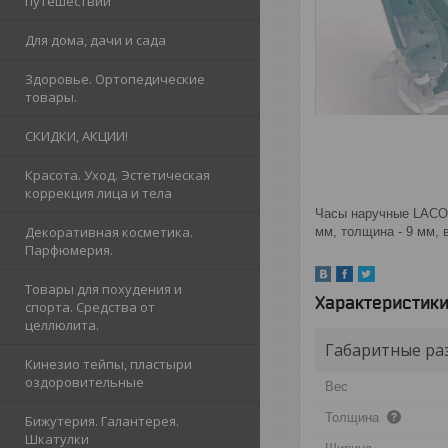
путешествий
Для дома, дачи и сада
Здоровье. Ортопедические
товары.
СКИДКИ, АКЦИИ!
Красота. Уход. Эстетическая
коррекция лица и тела
Часы наручные LACOST
Декоративная косметика.
мм, толщина - 9 мм, 
Парфюмерия.
Товары для похудения и
Характеристик
спорта. Средства от
целлюлита.
Габаритные ра
Кинезио тейпы, пластыри
оздоровительные
Вес
Толщина
Бижутерия. Галантерея.
Шкатулки