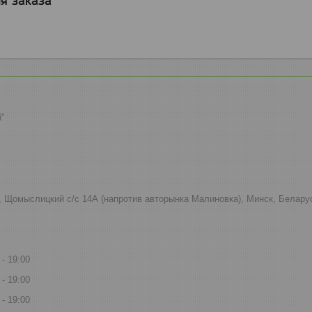
я заказа
й"
к, Щомыслицкий с/с 14А (напротив авторынка Малиновка), Минск, Белару
19:00
19:00
19:00