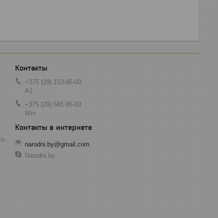
+375 (29) 153-95-00
А1
+375 (29) 581-95-00
Мтс
сь
narodni.by@gmail.com
Narodni.by