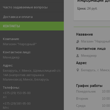
Информация дл
Часто задаваемые вопросы
Цена:
24
руб.
Доставка и оплата
КОНТАКТЫ
Магазин "Народны
Магазин "Народный"
Менеджер
Менеджер
Беларусь, г. Минс
Беларусь, г. Минск, Щомыслицкий с/с
14А (напротив авторынка
Малиновка), Минск, Беларусь
График работы
Понедельник
10:00
+375 (29) 153-95-00
А1
Вторник
10:00
+375 (29) 581-95-00
Среда
10:00
Мтс