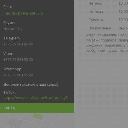
Четверг
10:00
Пятница
10:00
narodni.by@gmail.com
Суббота
10:00
Narodni.by
Воскресенье
Выхо
интернет магазин народ
магазин подарков, пода
+375 29 581 95 00
рождения, новое поступ
необычные товары тольк
+375 29 581 95 00
+375 29 581 95 00
TikTok
https://www.tiktok.com/@narodniby?_d=secCgYIASAHKAESMgowNi2kqb6kACtPxDFMS5F6dRGTadF39Pc3n3jrlZxq6nMzJ6welMlNk6LtVvGLhTZ4GgA%3D&language=ru&sec_uid=MS4wLjABAAAAGNa8ssld7lkG8CrKEAd5LVQIDzxfLHVPgcTs5w61T8x5BHEa0P95Bf2YgAJrzrfu&sec_user_id=MS4wLjABAAAAGNa8ssl
КАРТА