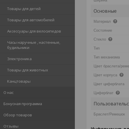
Ширина
Товары для детей
Основные
Товары для автомобилей
Материал
Состояние
Аксессуары для велосипедов
Стекло
Часы наручные , настенные,
будильники
Тип
Тип механизма
Электроника
Цвет браслета/рем
Товары для животных
Цвет корпуса
Канцтовары
Цвет циферблата
О нас
Циферблат
Пользовательс
Бонусная программа
Браслет/Ремешок
Обзор товаров
Отзывы