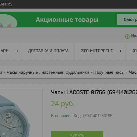
Deal.by
На
ВАРЫ
ДОСТАВКА И ОПЛАТА
ЭТО ИНТЕРЕСНО
КО
ги
Часы наручные , настенные, будильники
Наручные часы
Час
Часы LACOSTE 0176G (694140126
24
руб.
В наличии
Код:
(6941401260195
Купить