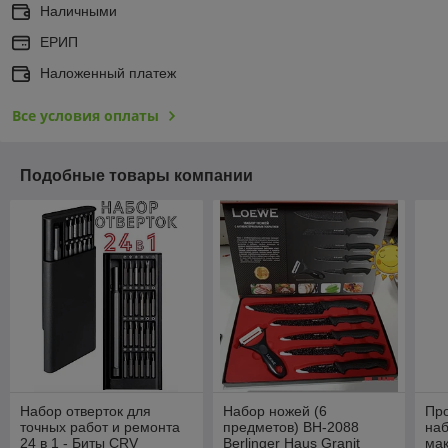
Наличными
ЕРИП
Наложенный платеж
Все условия оплаты
Подобные товары компании
Набор отверток для
Набор ножей (6
Пр
точных работ и ремонта
предметов) BH-2088
наб
24 в 1 - Биты CRV
Berlinger Haus Granit
мак