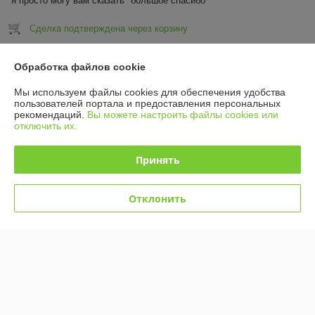
я просто могу вам сказать "большое спасибо"
Сделка подтверждена через корзину
Показать все отзывы
Обработка файлов cookie
Мы используем файлы cookies для обеспечения удобства
пользователей портала и предоставления персональных
О нас
рекомендаций.
Вы можете настроить файлы cookies или
отключить их.
Контакты
Принять
Доставка и оплата
Отклонить
График работы
Полная версия сайта
Политика обработки cookies
Сайт создан на платформе Deal.by