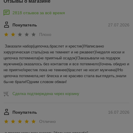
Отзывы о магазине
2818 отзывов за всё время
Покупатель
27.07.2026
Плохо
Заказали набор(цепочка,браслет и крестик)!Написанно 
хирургическая сталь(она не темнеет и не ржавеет)!неделя носки и 
цепочка потемнела(не приятный осадок)!Заказывали на подарок 
мужчине(а оказалось без контактов и все потемнело)!очень обидно и 
не приятно!крестик пока не темнее(браслет не носит мужчина)!Но 
цепочка потемнела,нет блеска и не красиво стала выглядеть,знали 
бы-не брали!Одним словом обман!
Сделка подтверждена через корзину
Покупатель
16.07.2026
Отлично