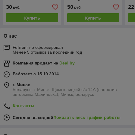
Diamond Line
пр
30
50
22
руб.
руб.
Купить
Купить
О нас
Рейтинг не сформирован
Менее 5 отзывов за последний год
Компания продает на
Deal.by
Работает с 15.10.2014
г. Минск
Беларусь, г. Минск, Щомыслицкий с/с 14А (напротив
авторынка Малиновка), Минск, Беларусь
Контакты
Показать весь график работы
Сегодня выходной