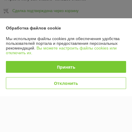
Сделка подтверждена через корзину
Показать все отзывы
Обработка файлов cookie
Мы используем файлы cookies для обеспечения удобства
пользователей портала и предоставления персональных
О нас
рекомендаций.
Вы можете настроить файлы cookies или
отключить их.
Контакты
Принять
Доставка и оплата
Отклонить
График работы
Полная версия сайта
Политика обработки cookies
Сайт создан на платформе Deal.by