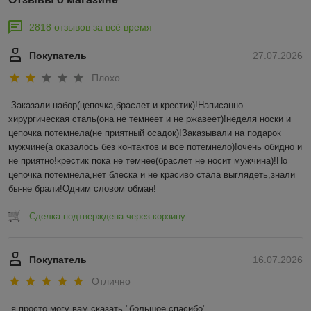
2818 отзывов за всё время
Покупатель
27.07.2026
Плохо
Заказали набор(цепочка,браслет и крестик)!Написанно 
хирургическая сталь(она не темнеет и не ржавеет)!неделя носки и 
цепочка потемнела(не приятный осадок)!Заказывали на подарок 
мужчине(а оказалось без контактов и все потемнело)!очень обидно и 
не приятно!крестик пока не темнее(браслет не носит мужчина)!Но 
цепочка потемнела,нет блеска и не красиво стала выглядеть,знали 
бы-не брали!Одним словом обман!
Сделка подтверждена через корзину
Покупатель
16.07.2026
Отлично
я просто могу вам сказать "большое спасибо"