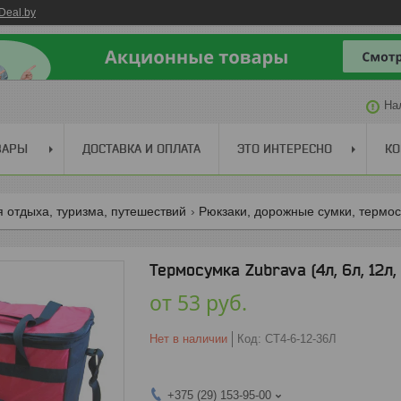
Deal.by
На
ВАРЫ
ДОСТАВКА И ОПЛАТА
ЭТО ИНТЕРЕСНО
КО
 отдыха, туризма, путешествий
Рюкзаки, дорожные сумки, термос
Термосумка Zubrava (4л, 6л, 12л,
от
53
руб.
Нет в наличии
Код:
СТ4-6-12-36Л
+375 (29) 153-95-00