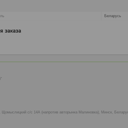
ель
Беларусь
я заказа
й"
к, Щомыслицкий с/с 14А (напротив авторынка Малиновка), Минск, Белару