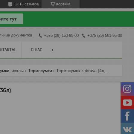
2818 отзывов
Корзина
личие документов
+375 (29) 153-95-00
+375 (29) 581-95-00
НТАКТЫ
О НАС
умки, чехлы
Термосумки
Термосумка zubrava (4л, 6л, 12л, 36л)
 36л)