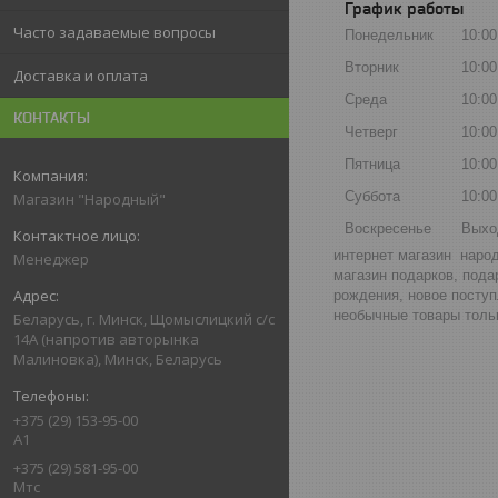
График работы
Часто задаваемые вопросы
Понедельник
10:00
Вторник
10:00
Доставка и оплата
Среда
10:00
КОНТАКТЫ
Четверг
10:00
Пятница
10:00
Суббота
10:00
Магазин "Народный"
Воскресенье
Выхо
интернет магазин народ
Менеджер
магазин подарков, пода
рождения, новое поступ
необычные товары тольк
Беларусь, г. Минск, Щомыслицкий с/с
14А (напротив авторынка
Малиновка), Минск, Беларусь
+375 (29) 153-95-00
А1
+375 (29) 581-95-00
Мтс