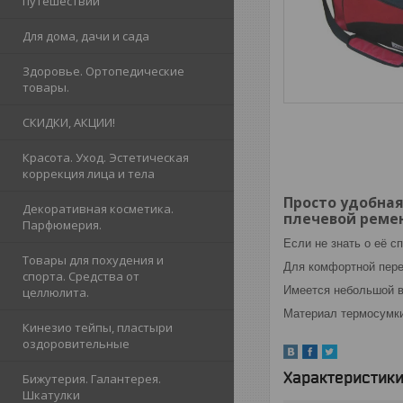
путешествий
Для дома, дачи и сада
Здоровье. Ортопедические
товары.
СКИДКИ, АКЦИИ!
Красота. Уход. Эстетическая
коррекция лица и тела
Просто удобная
Декоративная косметика.
плечевой реме
Парфюмерия.
Если не знать о её 
Товары для похудения и
Для комфортной пере
спорта. Средства от
Имеется небольшой в
целлюлита.
Материал термосумки
Кинезио тейпы, пластыри
оздоровительные
Характеристик
Бижутерия. Галантерея.
Шкатулки