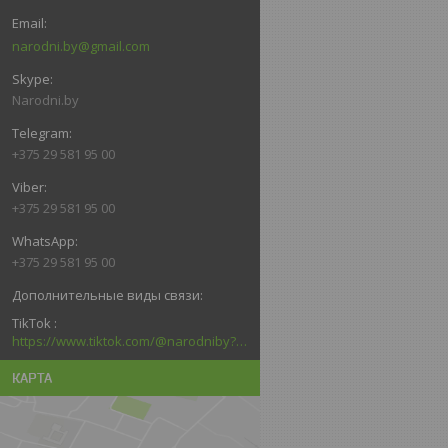
narodni.by@gmail.com
Narodni.by
+375 29 581 95 00
+375 29 581 95 00
+375 29 581 95 00
TikTok
https://www.tiktok.com/@narodniby?_d=secCgYIASAHKAESMgowNi2kqb6kACtPxDFMS5F6dRGTadF39Pc3n3jrlZxq6nMzJ6welMlNk6LtVvGLhTZ4GgA%3D&language=ru&sec_uid=MS4wLjABAAAAGNa8ssld7lkG8CrKEAd5LVQIDzxfLHVPgcTs5w61T8x5BHEa0P95Bf2YgAJrzrfu&sec_user_id=MS4wLjABAAAAGNa8ssl
КАРТА