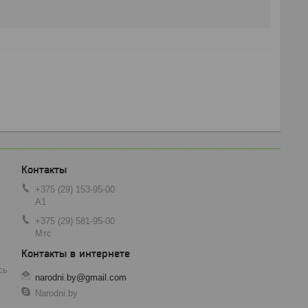
+375 (29) 153-95-00
А1
+375 (29) 581-95-00
Мтс
сь
narodni.by@gmail.com
Narodni.by