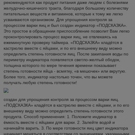
рекомендуются как продукт питания даже людям с болезнями
желудочно-кишечного тракта, благодаря большому количеству
питательных веществ и витаминов, которые к тому же легко
усваиваются организмом. Для упрощения контроля за
процессом варки яиц и был создан индикатор «ПОДСКАЗКА».
Это простое в обращении приспособление позволит Вам легко
проконтролировать процесс варки яиц, не отвлекаясь на
ежеминутную проверку таймера. «ПОДСКАЗКА» кладётся в
кастрюлю вместе с яйцами, и по его внешнему виду можно
определить степень готовности яиц. После закипания воды по
периметру индикатора появляется светло-желтый ободок,
толщина которого по мере течения времени показывает
степень готовности яйца - всмятку, «в мешочек» или вкрутую.
Более того, индикатор настолько точен, что вы можете
получать любую степень готовности!
создан для упрощения контроля за процессом варки яиц.
«ПОДСКАЗКА» кладётся в кастрюлю вместе с яйцами, и по его
внешнему виду можно определить степень готовности этого
продукта. Способ применения: 1. Положите индикатор в
ёмкость вместе с яйцами для варки. 2. Залейте водой и
начинайте варить. 3. По мере готовности яиц цвет индикатора
начинает меняться в соответствии со значениями, указанными