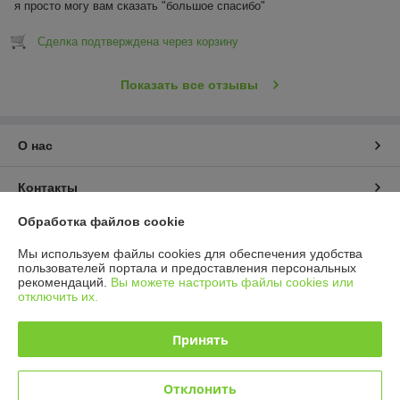
я просто могу вам сказать "большое спасибо"
Сделка подтверждена через корзину
Показать все отзывы
О нас
Контакты
Обработка файлов cookie
Доставка и оплата
Мы используем файлы cookies для обеспечения удобства
пользователей портала и предоставления персональных
График работы
рекомендаций.
Вы можете настроить файлы cookies или
отключить их.
Полная версия сайта
Принять
Политика обработки cookies
Отклонить
Сайт создан на платформе Deal.by