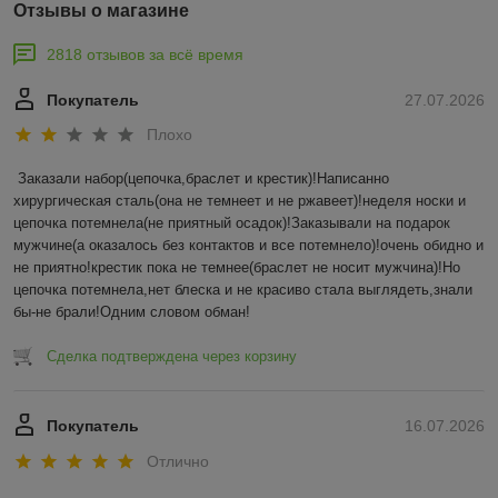
Отзывы о магазине
2818 отзывов за всё время
Покупатель
27.07.2026
Плохо
Заказали набор(цепочка,браслет и крестик)!Написанно 
хирургическая сталь(она не темнеет и не ржавеет)!неделя носки и 
цепочка потемнела(не приятный осадок)!Заказывали на подарок 
мужчине(а оказалось без контактов и все потемнело)!очень обидно и 
не приятно!крестик пока не темнее(браслет не носит мужчина)!Но 
цепочка потемнела,нет блеска и не красиво стала выглядеть,знали 
бы-не брали!Одним словом обман!
Сделка подтверждена через корзину
Покупатель
16.07.2026
Отлично