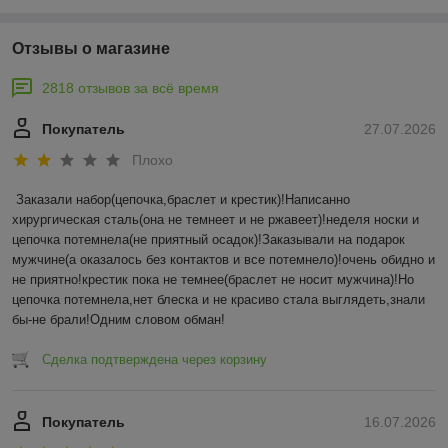
Отзывы о магазине
2818 отзывов за всё время
Покупатель
27.07.2026
Плохо
Заказали набор(цепочка,браслет и крестик)!Написанно 
хирургическая сталь(она не темнеет и не ржавеет)!неделя носки и 
цепочка потемнела(не приятный осадок)!Заказывали на подарок 
мужчине(а оказалось без контактов и все потемнело)!очень обидно и 
не приятно!крестик пока не темнее(браслет не носит мужчина)!Но 
цепочка потемнела,нет блеска и не красиво стала выглядеть,знали 
бы-не брали!Одним словом обман!
Сделка подтверждена через корзину
Покупатель
16.07.2026