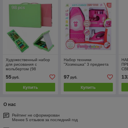
Художественный набор
Набор техники
НА
для рисования с
"Хозяюшка" 3 предмета
ПР
мольбертом (98
СВ
предметов в
(Р
55
97
13
руб.
руб.
чемоданчике)
Купить
Купить
О нас
Рейтинг не сформирован
Менее 5 отзывов за последний год