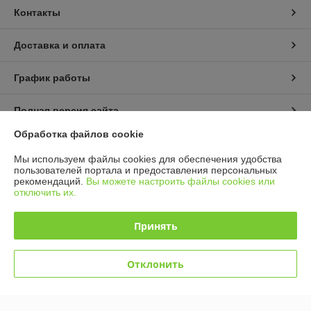
Контакты
Доставка и оплата
График работы
Полная версия сайта
Обработка файлов cookie
Политика обработки cookies
Мы используем файлы cookies для обеспечения удобства
пользователей портала и предоставления персональных
Сайт создан на платформе Deal.by
рекомендаций.
Вы можете настроить файлы cookies или
отключить их.
Принять
Отклонить
Информация для покупателя
Индивидуальный предприниматель:
ИП Кошелева Юлия
Александровна
220104, г. Минск, ул. Жудро 57