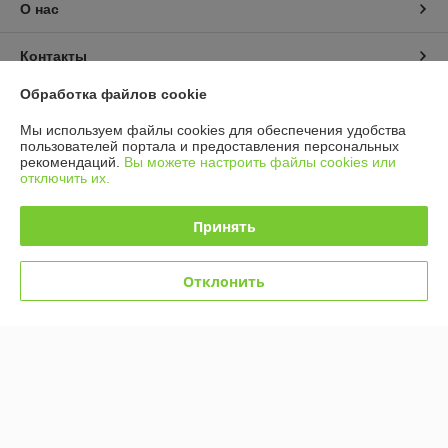
О нас
Контакты
Обработка файлов cookie
Доставка и оплата
Мы используем файлы cookies для обеспечения удобства
пользователей портала и предоставления персональных
График работы
рекомендаций.
Вы можете настроить файлы cookies или
отключить их.
Полная версия сайта
Принять
Политика обработки cookies
Отклонить
Сайт создан на платформе Deal.by
Информация для покупателя