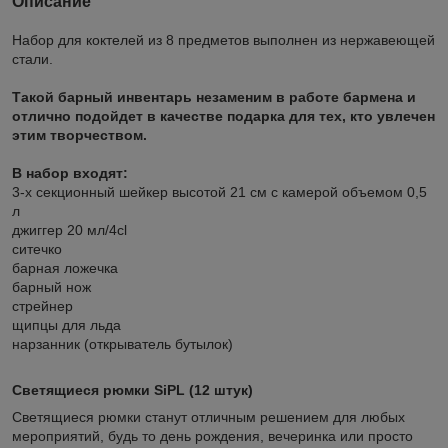
Описание
Набор для коктелей из 8 предметов выполнен из нержавеющей
стали.
Такой барный инвентарь незаменим в работе бармена и
отлично подойдет в качестве подарка для тех, кто увлечен
этим творчеством.
В набор входят:
3-х секционный шейкер высотой 21 см с камерой объемом 0,5
л
джиггер 20 мл/4cl
ситечко
барная ложечка
барный нож
стрейнер
щипцы для льда
нарзанник (открыватель бутылок)
Светящиеся рюмки SiPL
(12 штук)
Светящиеся рюмки станут отличным решением для любых
мероприятий, будь то день рождения, вечеринка или просто