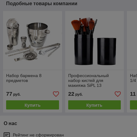
Подобные товары компании
Набор бармена 8
Профессиональный
Наб
предметов
набор кистей для
1/4
макияжа SiPL 13
предметов
77
22
11
руб.
руб.
Купить
Купить
О нас
Рейтинг не сформирован