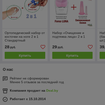
Ортопедический набор от
Набор «Очищение и
Наб
косточки на ноге 2 в 1
подтяжка лица» 2 в 1
(ба
Стандартный
шт.
28
29
39
руб.
руб.
Купить
Купить
О нас
Рейтинг не сформирован
Менее 5 отзывов за последний год
Компания продает на
Deal.by
Работает с 15.10.2014