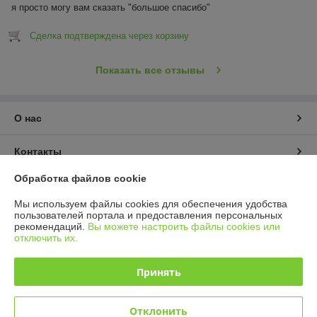
я просто могу вам сказать "большое спасибо"
Сделка подтверждена через корзину
Показать все отзывы
О нас
Контакты
Обработка файлов cookie
Доставка и оплата
Мы используем файлы cookies для обеспечения удобства
пользователей портала и предоставления персональных
График работы
рекомендаций.
Вы можете настроить файлы cookies или
отключить их.
Полная версия сайта
Принять
Политика обработки cookies
Отклонить