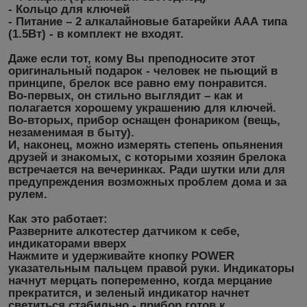
- Кольцо для ключей
- Питание – 2 алкалайновые батарейки ААА типа
(1.5Вт) - в комплект не входят.
Даже если тот, кому Вы преподносите этот
оригинальный подарок - человек не пьющий в
принципе, брелок все равно ему понравится.
Во-первых, он стильно выглядит – как и
полагается хорошему украшению для ключей.
Во-вторых, прибор оснащен фонариком (вещь,
незаменимая в быту).
И, наконец, можно измерять степень опьянения
друзей и знакомых, с которыми хозяин брелока
встречается на вечеринках. Ради шутки или для
предупреждения возможных проблем дома и за
рулем.
Как это работает:
Разверните алкотестер датчиком к себе,
индикаторами вверх
Нажмите и удерживайте кнопку POWER
указательным пальцем правой руки. Индикаторы
начнут мерцать попеременно, когда мерцание
прекратится, и зеленый индикатор начнет
светиться стабильно - прибор готов к