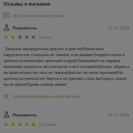
Отзывы о магазине
2818 отзывов за всё время
Покупатель
27.07.2026
Плохо
Заказали набор(цепочка,браслет и крестик)!Написанно 
хирургическая сталь(она не темнеет и не ржавеет)!неделя носки и 
цепочка потемнела(не приятный осадок)!Заказывали на подарок 
мужчине(а оказалось без контактов и все потемнело)!очень обидно и 
не приятно!крестик пока не темнее(браслет не носит мужчина)!Но 
цепочка потемнела,нет блеска и не красиво стала выглядеть,знали 
бы-не брали!Одним словом обман!
Сделка подтверждена через корзину
Покупатель
16.07.2026
Отлично