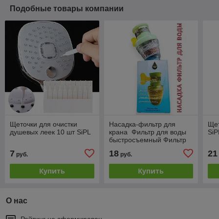
Подобные товары компании
Щеточки для очистки
Насадка-фильтр для
Щет
душевых леек 10 шт SiPL
крана Фильтр для воды
SiP
быстросъемный Фильтр
на кран для очистки
7
18
21
руб.
руб.
воды.
Купить
Купить
О нас
Рейтинг не сформирован