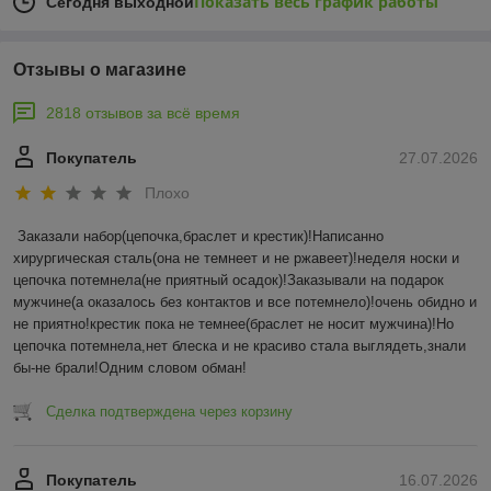
Показать весь график работы
Сегодня выходной
Отзывы о магазине
2818 отзывов за всё время
Покупатель
27.07.2026
Плохо
Заказали набор(цепочка,браслет и крестик)!Написанно 
хирургическая сталь(она не темнеет и не ржавеет)!неделя носки и 
цепочка потемнела(не приятный осадок)!Заказывали на подарок 
мужчине(а оказалось без контактов и все потемнело)!очень обидно и 
не приятно!крестик пока не темнее(браслет не носит мужчина)!Но 
цепочка потемнела,нет блеска и не красиво стала выглядеть,знали 
бы-не брали!Одним словом обман!
Сделка подтверждена через корзину
Покупатель
16.07.2026