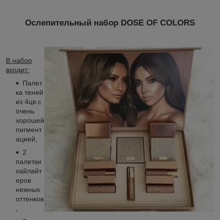
Ослепительный набор DOSE OF COLORS
В набор
входит:
Палет
ка теней
из 4цв.с
очень
хорошей
пигмент
ацией,
2
палетки
хайлайт
еров
нежных
оттенков
,