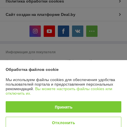
Политика обработки cookies
Сайт создан на платформе Deal.by
Информация для покупателя
Индивидуальный предприниматель:
ИП Кошелева Юлия
Александровна
220104, г. Минск, ул. Жудро 57
Обработка файлов cookie
Регистрационный номер ЕГР: 192973623
Мы используем файлы cookies для обеспечения удобства
пользователей портала и предоставления персональных
УНП: 192973623
рекомендаций.
Вы можете настроить файлы cookies или
отключить их.
Регистрационный орган: Минский горисполком
Дата регистрации компании: 25.09.2017
Принять
Ссылка на свидетельство/лицензию
Отклонить
Местонахождение книги жалоб и предложений: Беларусь, г. Минск,