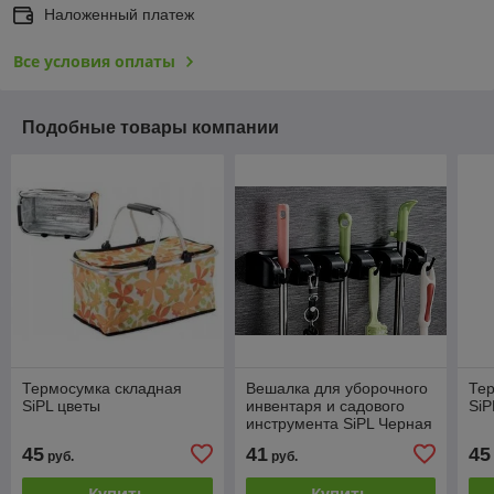
Наложенный платеж
Все условия оплаты
Подобные товары компании
Термосумка складная
Вешалка для уборочного
Тер
SiPL цветы
инвентаря и садового
SiP
инструмента SiPL Черная
45
41
45
руб.
руб.
Купить
Купить