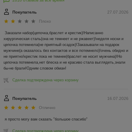
Покупатель
27.07.2026
Плохо
Заказали набор(цепочка,браслет и крестик)!Написанно 
хирургическая сталь(она не темнеет и не ржавеет)!неделя носки и 
цепочка потемнела(не приятный осадок)!Заказывали на подарок 
мужчине(а оказалось без контактов и все потемнело)!очень обидно и 
не приятно!крестик пока не темнее(браслет не носит мужчина)!Но 
цепочка потемнела,нет блеска и не красиво стала выглядеть,знали 
бы-не брали!Одним словом обман!
Сделка подтверждена через корзину
Покупатель
16.07.2026
Отлично
я просто могу вам сказать "большое спасибо"
Сделка подтверждена через корзину