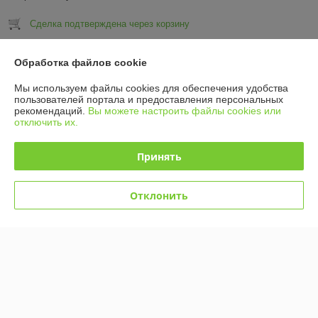
Сделка подтверждена через корзину
Показать все отзывы
Обработка файлов cookie
Мы используем файлы cookies для обеспечения удобства
пользователей портала и предоставления персональных
О нас
рекомендаций.
Вы можете настроить файлы cookies или
отключить их.
Контакты
Принять
Доставка и оплата
Отклонить
График работы
Полная версия сайта
Политика обработки cookies
Сайт создан на платформе Deal.by