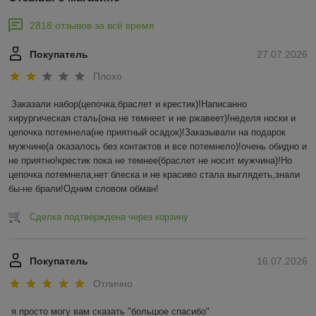
2818 отзывов за всё время
Покупатель
27.07.2026
Плохо
Заказали набор(цепочка,браслет и крестик)!Написанно 
хирургическая сталь(она не темнеет и не ржавеет)!неделя носки и 
цепочка потемнела(не приятный осадок)!Заказывали на подарок 
мужчине(а оказалось без контактов и все потемнело)!очень обидно и 
не приятно!крестик пока не темнее(браслет не носит мужчина)!Но 
цепочка потемнела,нет блеска и не красиво стала выглядеть,знали 
бы-не брали!Одним словом обман!
Сделка подтверждена через корзину
Покупатель
16.07.2026
Отлично
я просто могу вам сказать "большое спасибо"